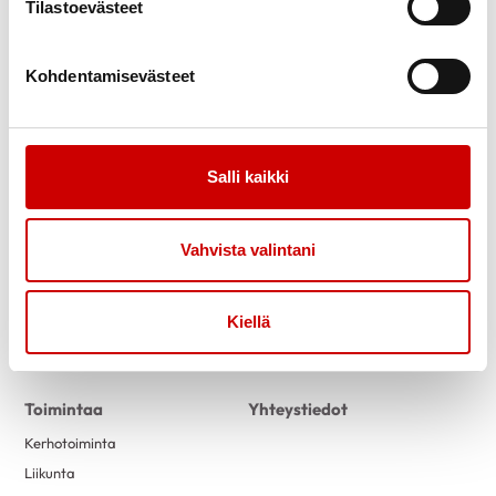
Tilastoevästeet
Kohdentamisevästeet
Salli kaikki
Link to facebook
Link to twitter
Link to instagram
Link to youtube
Vahvista valintani
Tietoa
Tukea
Uutiset
Kuntoutus
Kiellä
Sydänliiton luennot
Vertaistuki
Turvallisemman tilan periaatteet
Toimintaa
Yhteystiedot
Kerhotoiminta
Liikunta