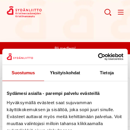
Bli medlem!
Aktuellt
Suostumus
Yksityiskohdat
Tietoja
Kust-Österbottens Hjärtdistrikts
vårmöte 20.4.2026
Sydämesi asialla - parempi palvelu evästeillä
Hyväksymällä evästeet saat sujuvamman
LÄS NYHETER
käyttökokemuksen ja sisältöä, joka sopii juuri sinulle.
Evästeet auttavat myös meitä kehittämään palvelua. Voit
muuttaa valintojasi milloin tahansa klikkaamalla