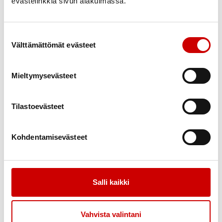
evästelinkkiä sivun alakulmassa.
Suostumuksen valinta
Välttämättömät evästeet
Mieltymysevästeet
Link to facebook
Link to twitter
Link to instagram
Link to youtube
Tilastoevästeet
Information
Verksamhet
Nyheter
Om oss/ Tietoa meistä
Kohdentamisevästeet
Styrelse/ Johtokunta
Bli medlem / Liity jäseneksi
Evenemangskalender /
Tapahtumakalenteri
Salli kaikki
Stöd
Kontaktinformation
Vahvista valintani
Rehabilitering