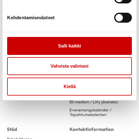
Kohdentamisevästeet
Salli kaikki
Link to facebook
Link to twitter
Link to instagram
Link to youtube
Vahvista valintani
Information
Verksamhet
Nyheter
Om oss/ Tietoa meistä
Kiellä
Styrelse/ Johtokunta
Bli medlem / Liity jäseneksi
Evenemangskalender /
Tapahtumakalenteri
Stöd
Kontaktinformation
Rehabilitering