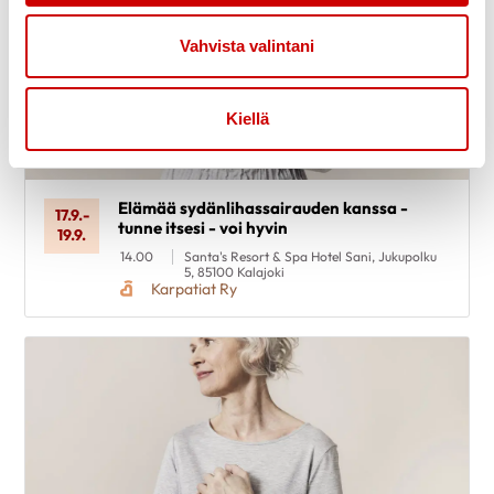
Vahvista valintani
Kiellä
Elämää sydänlihassairauden kanssa -
17.9.
-
tunne itsesi - voi hyvin
19.9.
14.00
Santa's Resort & Spa Hotel Sani, Jukupolku
5, 85100 Kalajoki
Karpatiat Ry