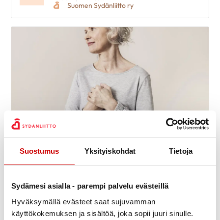
Suomen Sydänliitto ry
Suostumus
Yksityiskohdat
Tietoja
Sydänkurssi vähävaraisille
9.9.
-
11.9.
11:30
Meri-Karinan hyvinvointikeskus
Seiskarinkatu 35, 20900 TURKU
Sydämesi asialla - parempi palvelu evästeillä
Suomen Sydänliitto ry
Hyväksymällä evästeet saat sujuvamman
käyttökokemuksen ja sisältöä, joka sopii juuri sinulle.