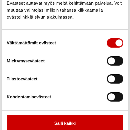
Evästeet auttavat myös meitä kehittämään palvelua. Voit
muuttaa valintojasi milloin tahansa klikkaamalla
evästelinkkiä sivun alakulmassa.
Suostumuksen valinta
Välttämättömät evästeet
Mieltymysevästeet
Elämää sydänsairauden kanssa – tunne
16.9.
-
Tilastoevästeet
itsesi ja voi hyvin
18.9.
12.00
Kunnonpaikka Jokiharjuntie 3 70910 Vuorela
Savon Sydänalue Ry
Kohdentamisevästeet
Salli kaikki