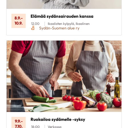
Elämää sydänsairauden kanssa
8.9.
-
10.9.
12.00
Ikaalisten kylpylä, Ikaalinen
Sydän-Suomen alue ry
Ruokailoa sydämelle -syksy
9.9.
-
7.10.
18:00
Verkossa