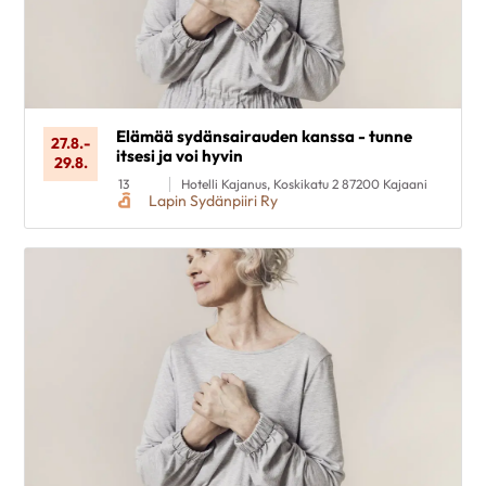
Målgrupp
Rensa valen
Elämää sydänsairauden kanssa - tunne
27.8.
-
itsesi ja voi hyvin
29.8.
13
Hotelli Kajanus, Koskikatu 2 87200 Kajaani
Lapin Sydänpiiri Ry