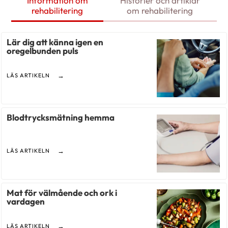
Information om
Historier och artiklar
rehabilitering
om rehabilitering
Lär dig att känna igen en
oregelbunden puls
LÄS ARTIKELN
Blodtrycksmätning hemma
LÄS ARTIKELN
Mat för välmående och ork i
vardagen
LÄS ARTIKELN