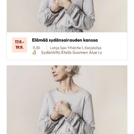
Elämää sydänsairauden kanssa
17.9.
-
19.9.
11.30
Lohja Spa Ylhäntie 1, Karjalohja
Sydänliitto Etelä-Suomen Alue ry