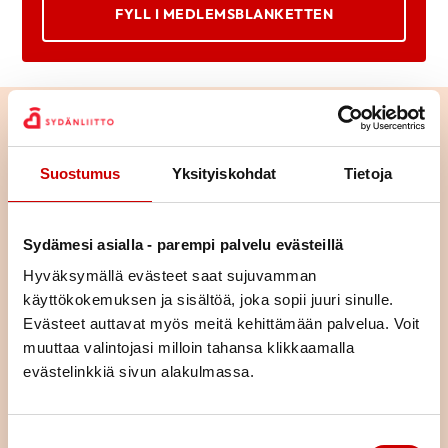
FYLL I MEDLEMSBLANKETTEN
Suostumus
Yksityiskohdat
Tietoja
Sydämesi asialla - parempi palvelu evästeillä
Hyväksymällä evästeet saat sujuvamman
käyttökokemuksen ja sisältöä, joka sopii juuri sinulle.
Evästeet auttavat myös meitä kehittämään palvelua. Voit
muuttaa valintojasi milloin tahansa klikkaamalla
evästelinkkiä sivun alakulmassa.
Bekanta dig med vår verksamhet
Suostumuksen valinta
Föreningarna i vårt område anordnar en mängd mångsidiga