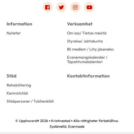
Link to facebook
Link to twitter
Link to instagram
Link to youtube
Information
Verksamhet
Nyheter
Om oss/ Tietoa meistä
Styrelse/ Johtokunta
Bli medlem / Liity jäseneksi
Evenemangskalender /
Tapahtumakalenteri
Stöd
Kontaktinformation
Rehabilitering
Kamratstöd
Stödpersoner / Tukihenkilöt
© Upphovsrätt 2026 • Kristinestad • Alla rättigheter förbehållna.
Sydämellä,
Evermade