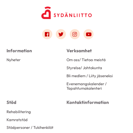
Link to facebook
Link to twitter
Link to instagram
Link to youtube
Information
Verksamhet
Nyheter
Om oss/ Tietoa meistä
Styrelse/ Johtokunta
Bli medlem / Liity jäseneksi
Evenemangskalender /
Tapahtumakalenteri
Stöd
Kontaktinformation
Rehabilitering
Kamratstöd
Stödpersoner / Tukihenkilöt