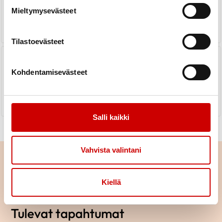
Mieltymysevästeet
LUE UUTINEN
Tilastoevästeet
50-vuotta sydäntyötä Hauholla -
lämpimät onnittelut!
Kohdentamisevästeet
LUE UUTINEN
Salli kaikki
Vahvista valintani
Kiellä
Tulevat tapahtumat