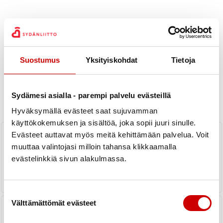
Suostumus
Yksityiskohdat
Tietoja
Uutiset
Sydämesi asialla - parempi palvelu evästeillä
KAIKKI UUTISET
Piiri
Hyväksymällä evästeet saat sujuvamman
käyttökokemuksen ja sisältöä, joka sopii juuri sinulle.
Nokialla sydäntyötä jo 60-vuotta -
Evästeet auttavat myös meitä kehittämään palvelua. Voit
sydämellisesti onnea!
muuttaa valintojasi milloin tahansa klikkaamalla
evästelinkkiä sivun alakulmassa.
LUE UUTINEN
Suostumuksen valinta
Välttämättömät evästeet
Jokaisella on oikeus ja velvollisuus
auttaa sydänpysähdystilanteessa