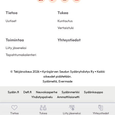
Tietoa
Tukea
Uutiset
Kuntoutus
Vertaistuki
Toimintaa
Yhteystiedot
Liity jäseneksi
Tapahtumakalenteri
© Tekijänoikeus 2026 • Kyrösjärven Seudun Sydänyhdistys Ry • Kaikki
oikeudet pidätetään.
Sydämellä,
Evermade
Sydän.fi
Defi.fi
Neuvokasperhe
Sydänmerkki
Sydänkauppa
Yhdistyspalvelu
Ammattilaisnetti
Tietoa
Tukea
Liity jäseneksi
Yhteystiedot