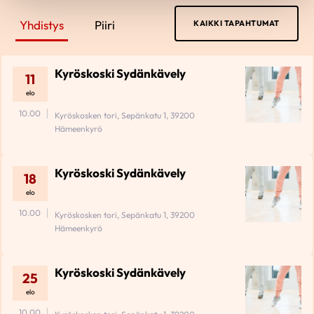
Yhdistys
Piiri
KAIKKI TAPAHTUMAT
Kyröskoski Sydänkävely
11
elo
10.00
Kyröskosken tori, Sepänkatu 1, 39200
Hämeenkyrö
Kyröskoski Sydänkävely
18
elo
10.00
Kyröskosken tori, Sepänkatu 1, 39200
Hämeenkyrö
Kyröskoski Sydänkävely
25
elo
10.00