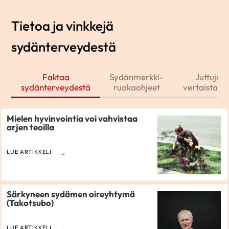
Tietoa ja vinkkejä
sydänterveydestä
Faktaa
Sydänmerkki-
Juttuja j
sydänterveydestä
ruokaohjeet
vertaistarin
Mielen hyvinvointia voi vahvistaa
arjen teoilla
LUE ARTIKKELI
Särkyneen sydämen oireyhtymä
(Takotsubo)
LUE ARTIKKELI