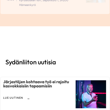
Kyröskosken tori, Sepänkatu 1, 39200
Hämeenkyrö
Sydänliiton uutisia
Järjestöjen kohtaava työ ei rajoitu
kasvokkaisiin tapaamisiin
LUE UUTINEN