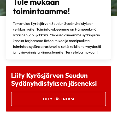
Tule mukaan
toimintaamme!
Tervetuloa Kyrösjärven Seudun Sydänyhdistyksen
verkkosivuille. Toiminta-alueemme on Hämeenkyrö,
Ikaalinen ja Viljakkala. Yhdessä alueemme sydänpiirin
kanssa tarjoamme tietoa, tukea ja monipuolista
toimintaa sydänsairastuneille sekä kaikille terveydestä
ja hyvinvoinnista kiinnostuneille. Tervetuloa mukaan!
Liity Kyrösjärven Seudun
Sydänyhdistyksen jäseneksi
LIITY JÄSENEKSI