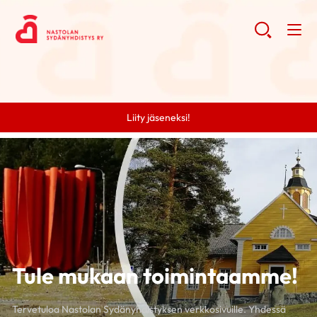
Liity jäseneksi!
Tule mukaan toimintaamme!
Tervetuloa Nastolan Sydänyhdistyksen verkkosivuille. Yhdessä