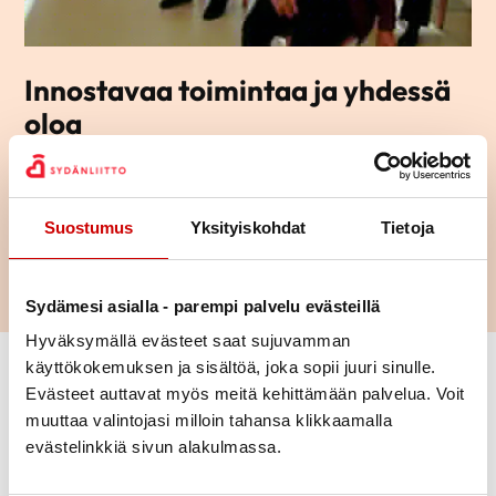
Innostavaa toimintaa ja yhdessä
oloa
Tutustu Nastolan Sydänyhdistyksen toimintaan ja lähde mukaan
osallistumaan tai vaikka järjestämään toimintaa – ihan miten
vain itse haluat.
Suostumus
Yksityiskohdat
Tietoja
LUE LISÄÄ
Sydämesi asialla - parempi palvelu evästeillä
Hyväksymällä evästeet saat sujuvamman
käyttökokemuksen ja sisältöä, joka sopii juuri sinulle.
Evästeet auttavat myös meitä kehittämään palvelua. Voit
muuttaa valintojasi milloin tahansa klikkaamalla
evästelinkkiä sivun alakulmassa.
Uutiset