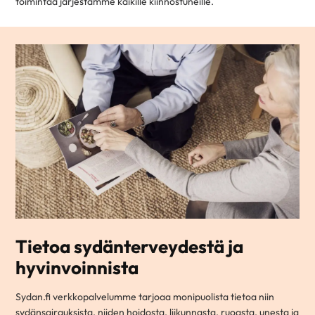
toimintaa järjestämme kaikille kiinnostuneille.
Tietoa sydänterveydestä ja
hyvinvoinnista
Sydan.fi verkkopalvelumme tarjoaa monipuolista tietoa niin
sydänsairauksista, niiden hoidosta, liikunnasta, ruoasta, unesta ja