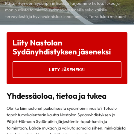
Päijät-Hämeen Sydänpiirin kanssa tarjoamme tietoa, tukea ja
monipuolista toimintaa sydänsairastuneille sekä kaikille
terveydestä ja hyvinvoinnista kiinnostuneille. Tervetuloa mukaan!
Liity Nastolan
Sydänyhdistyksen jäseneksi
LIITY JÄSENEKSI
Yhdessäoloa, tietoa ja tukea
Oletko kiinnostunut paikallisesta sydäntoiminnasta? Tutustu
tapahtumakalenterin kautta Nastolan Sydänyhdistyksen ja
Päijät-Hämeen Sydänpiirin järjestämiin tapahtumiin ja
toimintaan. Lähde mukaan ja vaikuta samalla siihen, minkälaista