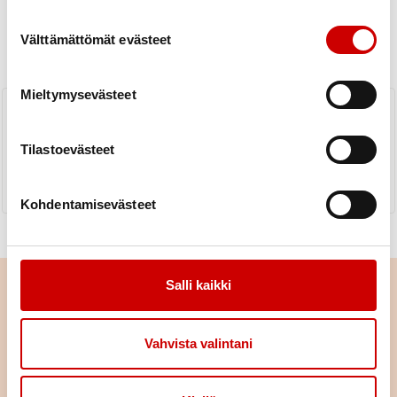
Suostumuksen valinta
Välttämättömät evästeet
KAIKKI UUTISET
Yhdistys
Piiri
Mieltymysevästeet
Ulkoilupäivä Luomaniemessä
Tilastoevästeet
LUE UUTINEN
Kohdentamisevästeet
Salli kaikki
Vahvista valintani
Tulevat tapahtumat