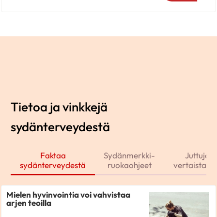
Tietoa ja vinkkejä
sydänterveydestä
Faktaa
Sydänmerkki-
Juttuja j
sydänterveydestä
ruokaohjeet
vertaistarin
Mielen hyvinvointia voi vahvistaa
arjen teoilla