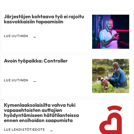
Järjestöjen kohtaava työ ei rajoitu
kasvokkaisiin tapaamisiin
LUE UUTINEN
Avoin työpaikka: Controller
LUE UUTINEN
Kymenlaaksolaisilta vahva tuki
vapaaehtoisten auttajien
hyödyntämiseen hätätilanteissa
ennen ensihoidon saapumista
LUE LEHDISTÖTIEDOTE