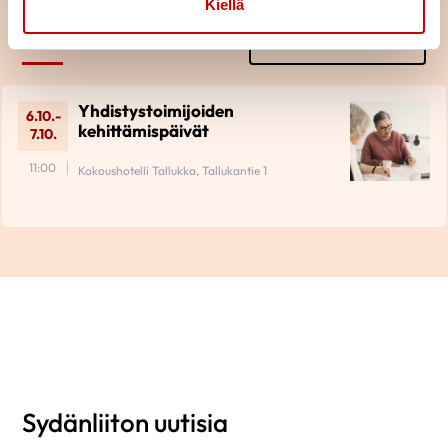
Kiellä
Piiri
KAIKKI TAPAHTUMAT
Yhdistystoimijoiden
6.10.-
kehittämispäivät
7.10.
11:00
Kokoushotelli Tallukka, Tallukantie 1
Sydänliiton uutisia