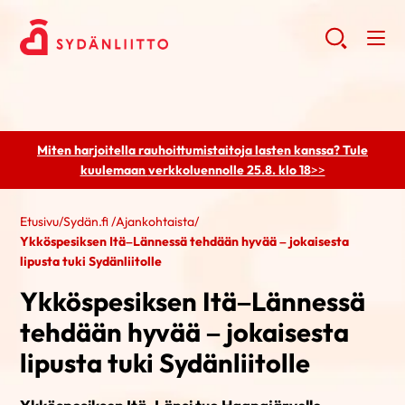
Miten harjoitella rauhoittumistaitoja lasten kanssa? Tule
kuulemaan
verkkoluennolle 25.8. klo 18
>>
Etusivu
/
Sydän.fi
/
Ajankohtaista
/
Ykköspesiksen Itä–Lännessä tehdään hyvää – jokaisesta
lipusta tuki Sydänliitolle
Ykköspesiksen Itä–Lännessä
tehdään hyvää – jokaisesta
lipusta tuki Sydänliitolle