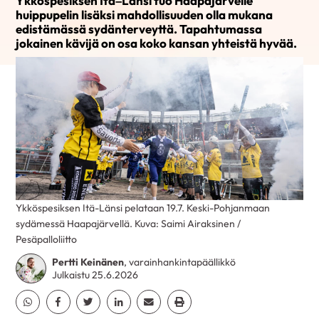
Ykköspesiksen Itä–Länsi tuo Haapajärvelle
huippupelin lisäksi mahdollisuuden olla mukana
edistämässä sydänterveyttä. Tapahtumassa
jokainen kävijä on osa koko kansan yhteistä hyvää.
Ykköspesiksen Itä-Länsi pelataan 19.7. Keski-Pohjanmaan
sydämessä Haapajärvellä. Kuva: Saimi Airaksinen /
Pesäpalloliitto
Pertti Keinänen
, varainhankintapäällikkö
Julkaistu 25.6.2026
Jaa Whatsapp
Jaa Facebook
Jaa Twitter
Jaa Linkedin
Jaa Email
Jaa Print