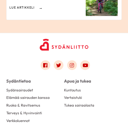
LUE ARTIKKELI
Link to facebook
Link to twitter
Link to instagram
Link to youtube
Sydäntietoa
Apua ja tukea
Sydänsairaudet
Kuntoutus
Elämää sairauden kanssa
Vertaistuki
Ruoka & Ravitsemus
Tukea sairaalasta
Terveys & Hyvinvointi
Verkkoluennot