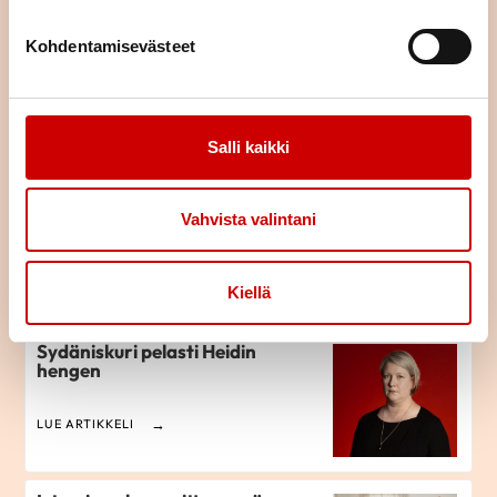
Kohdentamisevästeet
Mun sydän piti vaihtaa
LUE ARTIKKELI
Salli kaikki
Älystetoskoopin kehitys jatkuu
Sydänliiton lahjoituksen avulla
Vahvista valintani
LUE ARTIKKELI
Kiellä
Sydäniskuri pelasti Heidin
hengen
LUE ARTIKKELI