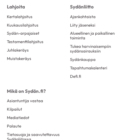
Lahjoita
Sydänliitto
Kertalahjoitus
Ajankohtaista
Kuukausilahjoitus
Liity jäseneksi
Sydän-arpajaiset
Alueellinen ja paikallinen
toiminta
Testamenttilahjoitus
Tukea harvinaisempiin
Juhlakeräys
sydänsairauksiin
Muistokeräys
Sydänkauppa
Tapahtumakalenteri
Defi.fi
Mikä on Sydän.fi?
Asiantuntija vastaa
Kilpailut
Mediatiedot
Palaute
Tietosuoja ja saavutettavuus
Sydänliitossa