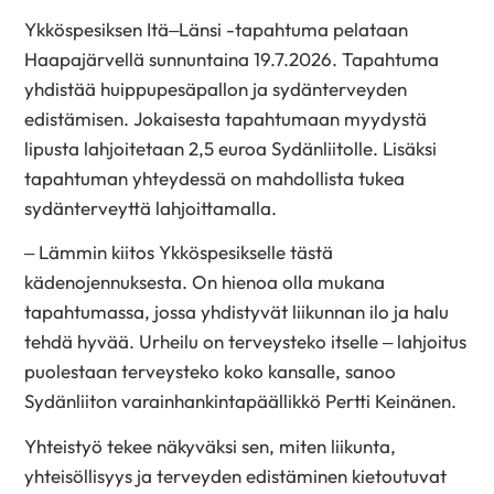
Ykköspesiksen Itä–Länsi -tapahtuma pelataan
Haapajärvellä sunnuntaina 19.7.2026. Tapahtuma
yhdistää huippupesäpallon ja sydänterveyden
edistämisen. Jokaisesta tapahtumaan myydystä
lipusta lahjoitetaan 2,5 euroa Sydänliitolle. Lisäksi
tapahtuman yhteydessä on mahdollista tukea
sydänterveyttä lahjoittamalla.
– Lämmin kiitos Ykköspesikselle tästä
kädenojennuksesta. On hienoa olla mukana
tapahtumassa, jossa yhdistyvät liikunnan ilo ja halu
tehdä hyvää. Urheilu on terveysteko itselle – lahjoitus
puolestaan terveysteko koko kansalle, sanoo
Sydänliiton varainhankintapäällikkö Pertti Keinänen.
Yhteistyö tekee näkyväksi sen, miten liikunta,
yhteisöllisyys ja terveyden edistäminen kietoutuvat