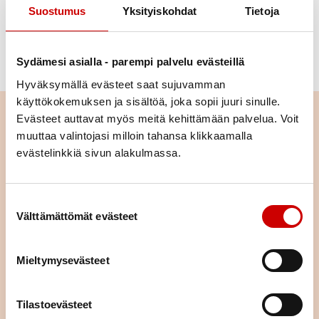
Suostumus
Yksityiskohdat
Tietoja
Lue lisää Itä-Lännestä Ykköspesiksen tiedotteesta
ja osta liput
Sydämesi asialla - parempi palvelu evästeillä
Lue lisää tapahtumasta ja osta liput
Hyväksymällä evästeet saat sujuvamman
käyttökokemuksen ja sisältöä, joka sopii juuri sinulle.
Lue seuraavaksi
Evästeet auttavat myös meitä kehittämään palvelua. Voit
muuttaa valintojasi milloin tahansa klikkaamalla
evästelinkkiä sivun alakulmassa.
"Äitienpäivä, jota en unohda
koskaan" – Sydämeen
pesiytynyt bakteeri vei Katrin
hengenvaaraan, apu löytyi
Suostumuksen valinta
yllättävästä suunnasta‌
Välttämättömät evästeet
LUE ARTIKKELI
Hääpuhe, joka jäi kesken
Mieltymysevästeet
LUE ARTIKKELI
Tilastoevästeet