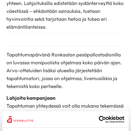
yhteen. Lahjoituksilla edistetään sydänterveyttä koko
väestössä – ehkäistään sairauksia, tuetaan
hyvinvointia sekä tarjotaan tietoa ja tukea eri
elämäntilanteissa.
Tapahtumapäivänä Ronkaalan pesäpallostadionilla
on luvassa monipuolista ohjelmaa koko päivän ajan.
Arvo-otteluiden lisäksi alueella järjestetään
tapahtumatori, jossa on ohjelmaa, livemusiikkia ja
tekemistä koko perheelle.
Lahjoita kampanjaan
Tapahtuman yhteydessä voit olla mukana tekemässä
hyvää myös
lahjoittamalla
. Vaikka et pääsisi paikan
päälle, voit silti osallistua ja olla mukana tekemässä
sydänterveempää Suomea.