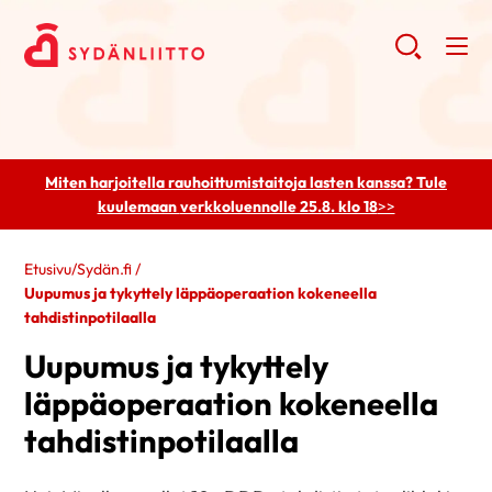
Miten harjoitella rauhoittumistaitoja lasten kanssa? Tule
kuulemaan
verkkoluennolle 25.8. klo 18
>>
Etusivu
/
Sydän.fi
/
Uupumus ja tykyttely läppäoperaation kokeneella
tahdistinpotilaalla
Uupumus ja tykyttely
läppäoperaation kokeneella
tahdistinpotilaalla