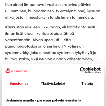
Kun oireet ilmaantuvat vasta seuraavina päivinä
(uupuminen, huippaaminen, tykyttelyn tunne), kyse on
ehkä jostain muusta kuin tahdistimen toiminnasta.
Kannustan edelleen liikkumaan, eli lähtökohtaisesti
ilman lisätietoa liikuntaa ei pidä lähteä
vähentämään. Aivan upea juttu, että
painonpudotuskin on onnistunut! Nikotiini on
sydänmyrkky, joka aiheuttaa sydämen tykyttelyä ja
huimaustakin, siksi neuvon ainakin vähentämään,
pikkuhiljaa lopettamaan nikotiinituotteiden käytön.
Samoin humalahakuinen juominen on huono juttu
sydämen kannalta, se saattaa esimerkiksi vaikuttaa
Suostumus
Yksityiskohdat
Tietoja
sydänlääkkeiden tehoon ja lisätä rytmihäiriöitä.
Neuvon olemaan yhteydessä tahdistinpoliklinikan
hoitajaan. Tahdistinpotilailla on aina mahdollisuus
Sydämesi asialla - parempi palvelu evästeillä