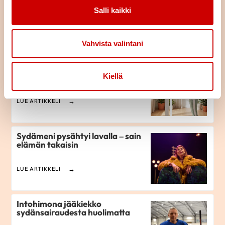
Pitkä tie tahdistinhoidossa –
johdoton tahdistin mahdollisti
Salli kaikki
normaalin arjen
LUE ARTIKKELI
Vahvista valintani
Istuminen kuormittaa myös
sydäntä – näin työpäivään saa
Kiellä
lisää liikettä
LUE ARTIKKELI
Sydämeni pysähtyi lavalla – sain
elämän takaisin
LUE ARTIKKELI
Intohimona jääkiekko
sydänsairaudesta huolimatta