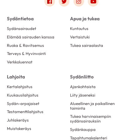
Link to facebook
Link to twitter
Link to instagram
Link to youtube
Sydäntietoa
Apua ja tukea
Sydänsairaudet
Kuntoutus
Elämää sairauden kanssa
Vertaistuki
Ruoka & Ravitsemus
Tukea sairaalasta
Terveys & Hyvinvointi
Verkkoluennot
Lahjoita
Sydänliitto
Kertalahjoitus
Ajankohtaista
Kuukausilahjoitus
Liity jäseneksi
Sydän-arpajaiset
Alueellinen ja paikallinen
toiminta
Testamenttilahjoitus
Tukea harvinaisempiin
Juhlakeräys
sydänsairauksiin
Muistokeräys
Sydänkauppa
Tapahtumakalenteri