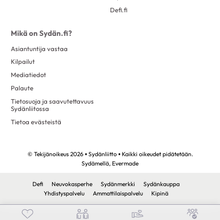
Defi.fi
Mikä on Sydän.fi?
Asiantuntija vastaa
Kilpailut
Mediatiedot
Palaute
Tietosuoja ja saavutettavuus
Sydänliitossa
Tietoa evästeistä
© Tekijänoikeus 2026 • Sydänliitto • Kaikki oikeudet pidätetään.
Sydämellä,
Evermade
Defi
Neuvokasperhe
Sydänmerkki
Sydänkauppa
Yhdistyspalvelu
Ammattilaispalvelu
Kipinä