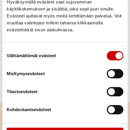
soittaa. Kerro läppäleikkauksesta, mistä
Hyväksymällä evästeet saat sujuvamman
läppäoperaatiosta oli kyse, ja että siitä on jo 10
käyttökokemuksen ja sisältöä, joka sopii juuri sinulle.
Evästeet auttavat myös meitä kehittämään palvelua. Voit
vuotta aikaa, sekä tietysti oireistasi. Kun
muuttaa valintojasi milloin tahansa klikkaamalla
läppäleikkaus on tehty alle 40 vuoden iässä, kyseessä
evästelinkkiä sivun alakulmassa.
taisi olla aortta- tai hiippaläpän
plastia
? Jos on
laitettu mekaaninen tekoläppä, lääkityksessä olisi
Marevan® mukana. Pyydä päästä uuteen sydämen
Suostumuksen valinta
ultraäänitutkimukseen. Voit myös pyytää, että
Välttämättömät evästeet
tahdistimen muistista katsotaan sykkeesi
käyttäytymistä. Se saattaisi antaa lisätietoa
Mieltymysevästeet
tilanteeseen.
29/06/2026
Tilastoevästeet
Kohdentamisevästeet
Lue seuraavaksi