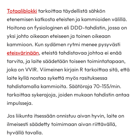
Totaaliblokki
tarkoittaa täydellistä sähkön
etenemisen katkosta eteisten ja kammioiden välillä.
Hoitona on fysiologinen eli DDD-tahdistin, jossa on
yksi johto oikeaan eteiseen ja toinen oikeaan
kammioon. Kun sydämen rytmi menee pysyvästi
eteisvärinään
, eteistä tahdistavaa johtoa ei enää
tarvita, ja laite säädetään toiseen toimintatapaan,
joka on VVIR. Viimeinen kirjain R tarkoittaa sitä, että
laite kyllä nostaa sykettä myös rasituksessa
tahdistamalla kammioita. Säätöraja 70-155/min.
tarkoittaa sykerajoja, joiden mukaan tahdistin antaa
impulsseja.
Jos liikunta itsessään onnistuu aivan hyvin, laite on
ilmeisesti säädetty toimimaan aivan riittävällä,
hyvällä tavalla.