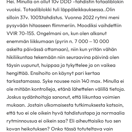
Hei. Minulla on ollut 10v DDD -tahdistin totaaliblokin
vuoksi. Totaaliblokki tuli läppäleikkauksessa..Olin
silloin 37v. 100%tahdistus. Vuonna 2022 rytmi meni
pysyvään hitaaseen flimmeriin. Moodiksi vaihdettiin
VVIR 70-155. Ongelmani on, kun olen alkanut
enemmän liikkumaan (pyrin n. 7 000 – 10 000
askelta päivässä ottamaan), niin kun yritän vähän
hikiliikuntaa tekemään niin seuraavina päivinä olen
täysin uupunut, huippaa ja tykyttelee ja on vaikea
hengittää. Ensihoito on käynyt pari kertaa
tarkastamassa. Syke nousee noin 140 max. Minulla ei
ole mitään kontrolleja, etänä lähettelen välillä tietoja.
Joskus sydänhoitaja sanonut, että liikuntaa voimien
mukaan. Jostain ulkomaisesta tutkimuksesta katsoin,
että tuo ei ole oikein hyvä tahdistustapa ja normaalia
rytminnousua ei oikein saa? Eli aiheuttaisiko tuo sen
kovan heikotuksen? Onko tässä totuteltava vain