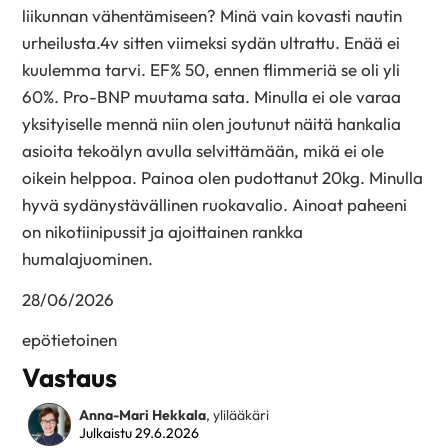
liikunnan vähentämiseen? Minä vain kovasti nautin
urheilusta.4v sitten viimeksi sydän ultrattu. Enää ei
kuulemma tarvi. EF% 50, ennen flimmeriä se oli yli
60%. Pro-BNP muutama sata. Minulla ei ole varaa
yksityiselle mennä niin olen joutunut näitä hankalia
asioita tekoälyn avulla selvittämään, mikä ei ole
oikein helppoa. Painoa olen pudottanut 20kg. Minulla
hyvä sydänystävällinen ruokavalio. Ainoat paheeni
on nikotiinipussit ja ajoittainen rankka
humalajuominen.
28/06/2026
epötietoinen
Vastaus
Anna-Mari Hekkala
, ylilääkäri
Julkaistu 29.6.2026