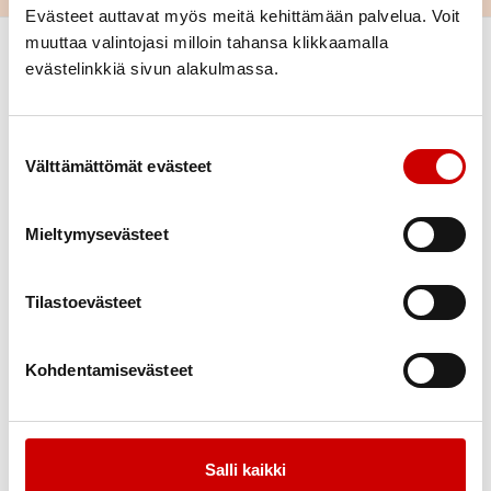
Evästeet auttavat myös meitä kehittämään palvelua. Voit
muuttaa valintojasi milloin tahansa klikkaamalla
evästelinkkiä sivun alakulmassa.
Suostumuksen valinta
Välttämättömät evästeet
Link to facebook
Link to twitter
Link to youtube
Mieltymysevästeet
Tietoa
Tukea
Tilastoevästeet
Uutiset
Verkkopuntari
Sydänneuvola – sairaanhoitajan
neuvontaa
Kohdentamisevästeet
Kuntoutus
Vertaistuki
Salli kaikki
Toimintaa
Yhteystiedot