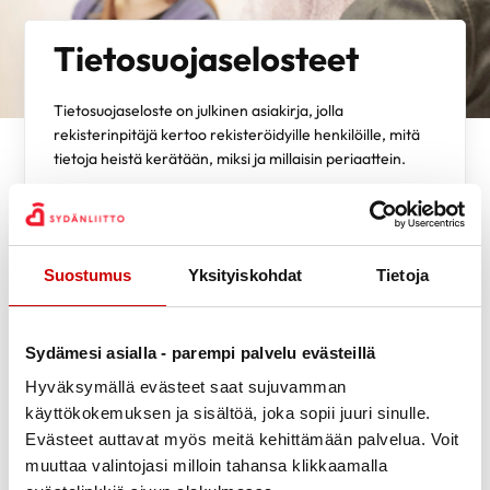
Tietosuojaselosteet
Tietosuojaseloste on julkinen asiakirja, jolla
rekisterinpitäjä kertoo rekisteröidyille henkilöille, mitä
tietoja heistä kerätään, miksi ja millaisin periaattein.
Sydänliitto Satakunnan tietosuojaselosteet päivittyvät
tälle sivulle.
Suostumus
Yksityiskohdat
Tietoja
Rekisterinpitäjä
Satakunnan Sydänpiiri ry
Y-tunnus 0225036-1
Sydämesi asialla - parempi palvelu evästeillä
Antinkatu 9 B 26, 28100 Pori
02 6411 406
Hyväksymällä evästeet saat sujuvamman
toimisto.satakunta@sydan.fi
käyttökokemuksen ja sisältöä, joka sopii juuri sinulle.
Evästeet auttavat myös meitä kehittämään palvelua. Voit
Yhteyshenkilö rekisteriä koskevissa asioissa
muuttaa valintojasi milloin tahansa klikkaamalla
Susanna Lehtimäki