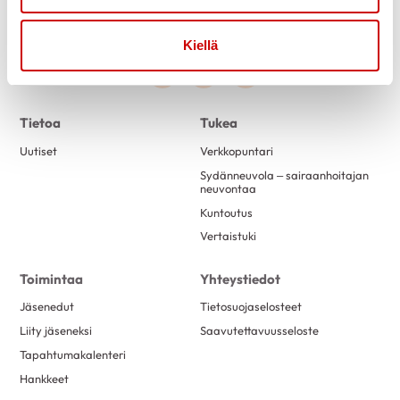
Kiellä
Link to facebook
Link to twitter
Link to youtube
Tietoa
Tukea
Uutiset
Verkkopuntari
Sydänneuvola – sairaanhoitajan
neuvontaa
Kuntoutus
Vertaistuki
Toimintaa
Yhteystiedot
Jäsenedut
Tietosuojaselosteet
Liity jäseneksi
Saavutettavuusseloste
Tapahtumakalenteri
Hankkeet