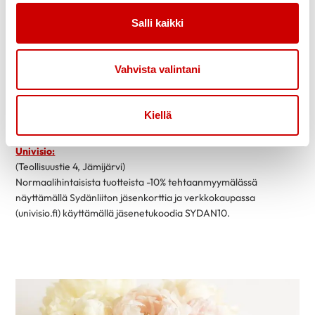
(Tiilimäentie 6, Pori)
Myymälästä -10%.
Salli kaikki
Suomen Sairaalatukku:
(Unajantie 4, Kortela, Rauma)
Vahvista valintani
Myymälästä -10%.
Kunnonlähde Kankaanpää:
(Kelankaari 4, Kankaanpää)
Kiellä
Viikonlopun hotellimajoituksista –10%.
Univisio:
(Teollisuustie 4, Jämijärvi)
Normaalihintaisista tuotteista -10% tehtaanmyymälässä
näyttämällä Sydänliiton jäsenkorttia ja verkkokaupassa
(univisio.fi) käyttämällä jäsenetukoodia SYDAN10.