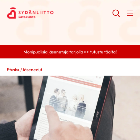
Monipuolisia jäsenetuja tarjolla >> tutustu täältä!
Etusivu
/
Jäsenedut