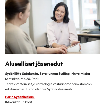
Alueelliset jäsenedut
Sydänliitto Satakunta, Satakunnan Sydänpiirin toimisto:
(Antinkatu 9 b 26, Pori)
Terveysmittaukset ja kardiologin vastaanoton toimistomaksu
edullisemmin. Euron alennus Sydänadresseista.
Porin Sydänkeskus:
(Mikonkatu 7, Pori)