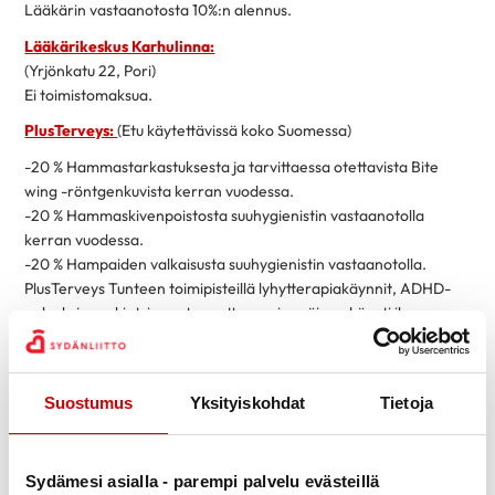
Lääkärin vastaanotosta 10%:n alennus.
Lääkärikeskus Karhulinna:
(Yrjönkatu 22, Pori)
Ei toimistomaksua.
PlusTerveys:
(Etu käytettävissä koko Suomessa)
-20 % Hammastarkastuksesta ja tarvittaessa otettavista Bite
wing -röntgenkuvista kerran vuodessa.
-20 % Hammaskivenpoistosta suuhygienistin vastaanotolla
kerran vuodessa.
-20 % Hampaiden valkaisusta suuhygienistin vastaanotolla.
PlusTerveys Tunteen toimipisteillä lyhytterapiakäynnit, ADHD-
palvelu ja psykiatrin vastaanotto: ensimmäinen käynti ilman
palvelumaksua, myös etävastaanotot.
Edut lasketaan kunkin toimipisteen omasta viitehinnastosta.
Palvelumaksu veloitetaan normaalisti. Nämä edut ovat voimassa
Suostumus
Yksityiskohdat
Tietoja
vuoden 2026 ajan.Asiakas on oikeutettu etuun, kun hän käyttää
ajanvarauksen tai käynnin yhteydessä kampanjakoodia
KUMPPANIETU – SYDÄN
Sydämesi asialla - parempi palvelu evästeillä