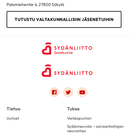
Palomiehentie 4, 27800 Säkylä
TUTUSTU VALTAKUNNALLISIIN JÄSENETUIHIN
Link to facebook
Link to twitter
Link to youtube
Tietoa
Tukea
Uutiset
Verkkopuntari
Sydänneuvola – sairaanhoitajan
neuvontaa