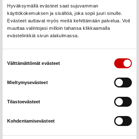
Hyväksymällä evästeet saat sujuvamman
käyttökokemuksen ja sisältöä, joka sopii juuri sinulle.
Evästeet auttavat myös meitä kehittämään palvelua. Voit
muuttaa valintojasi milloin tahansa klikkaamalla
evästelinkkiä sivun alakulmassa.
Suostumuksen valinta
Välttämättömät evästeet
Mieltymysevästeet
Tilastoevästeet
Kunnontila, kuntokeskus:
3 kk:n kuntosalikortti hintaan 75 €
Kauriskorventie 13, 27600 Hinnerjoki
Kohdentamisevästeet
Eurakoskentie 45, 27400 Kiukainen
Hoitotarvike Karpalopiste: