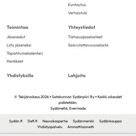
Kuntoutus
Vertaistuki
Toimintaa
Yhteystiedot
Jäsenedut
Tietosuojaselosteet
Liity jäseneksi
Saavutettavuusseloste
Tapahtumakalenteri
Hankkeet
Yhdistyksille
Lahjoita
© Tekijänoikeus 2026 • Satakunnan Sydänpiiri Ry • Kaikki oikeudet
pidätetään.
Sydämellä,
Evermade
Sydän.fi
Defi.fi
Neuvokasperhe
Sydänmerkki
Sydänkauppa
Yhdistyspalvelu
Ammattilaisnetti