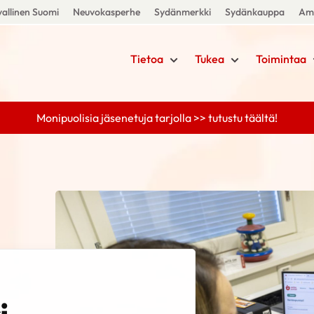
allinen Suomi
Neuvokasperhe
Sydänmerkki
Sydänkauppa
Amm
Tietoa
Tukea
Toimintaa
Monipuolisia jäsenetuja tarjolla >> tutustu täältä!