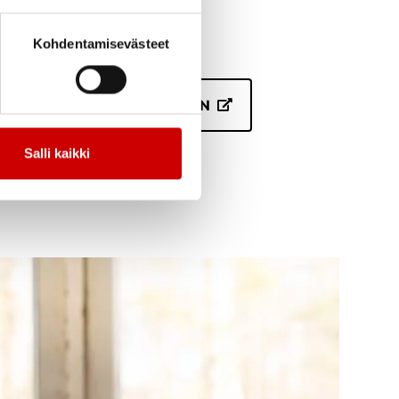
Kohdentamisevästeet
AAN YKSILÖVALMENNUKSEEN
Salli kaikki