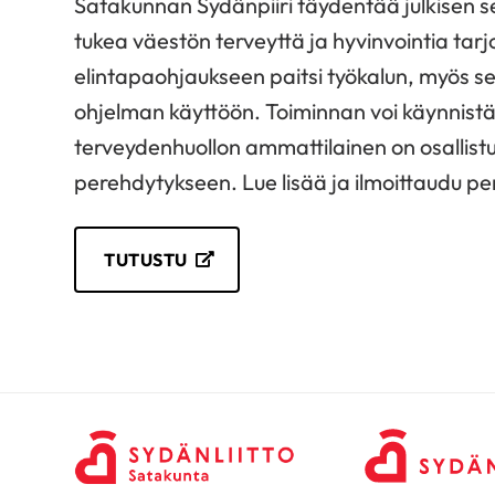
Satakunnan Sydänpiiri täydentää julkisen s
tukea väestön terveyttä ja hyvinvointia tar
elintapaohjaukseen paitsi työkalun, myös se
ohjelman käyttöön. Toiminnan voi käynnistä
terveydenhuollon ammattilainen on osallistu
perehdytykseen. Lue lisää ja ilmoittaudu p
TUTUSTU