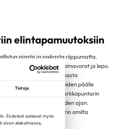
iin elintapamuutoksiin
allistua ajasta ja paikasta riippumatta.
ovat ravinto, liikunta, voimavarat ja lepo.
ntavan otteen avulla asiakasta
imavarat ja vahvuudet, joiden päälle
Tietoja
osta on hyvä rakentaa. Verkkopuntarin
yhmän tuki on käytössä vuoden ajan.
arista löytyy Verkkopuntarin omilta
le. Evästeet auttavat myös
iä sivun alakulmassa.