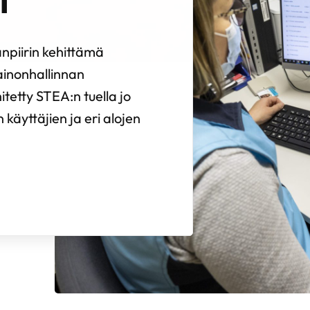
i
npiirin kehittämä
painonhallinnan
tetty STEA:n tuella jo
 käyttäjien ja eri alojen