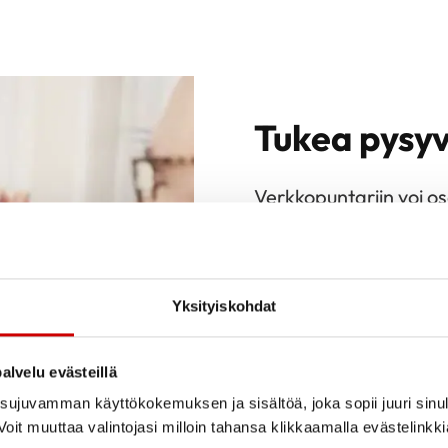
Tukea pysyv
Verkkopuntariin voi os
Ohjelman pääteemoina 
Ohjaaja auttaa valme
tunnistamaan omat vo
Yksityiskohdat
pysyvää elintapamuut
motivoiva sisältö ja r
alvelu evästeillä
Lisätietoa Verkkopunt
ujuvamman käyttökokemuksen ja sisältöä, joka sopii juuri sinul
verkkosivuilta.
oit muuttaa valintojasi milloin tahansa klikkaamalla evästelinkk