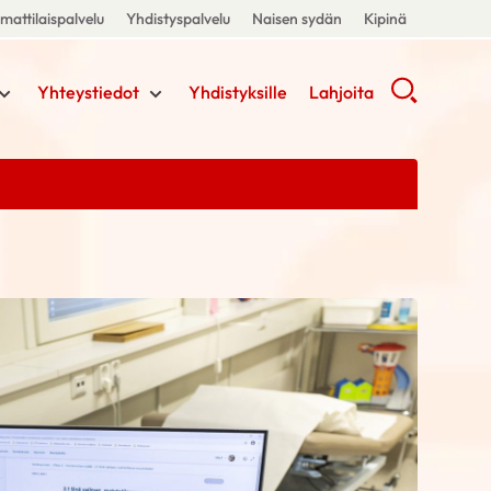
attilaispalvelu
Yhdistyspalvelu
Naisen sydän
Kipinä
Yhteystiedot
Yhdistyksille
Lahjoita