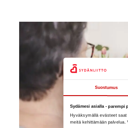
Suostumus
Sydämesi asialla - parempi p
Hyväksymällä evästeet saat s
meitä kehittämään palvelua. V