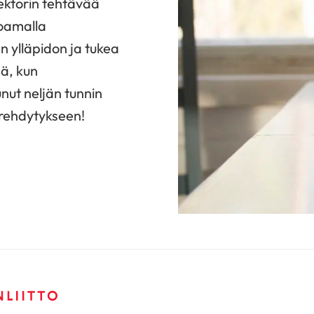
ektorin tehtävää
joamalla
n ylläpidon ja tukea
ä, kun
nut neljän tunnin
erehdytykseen!