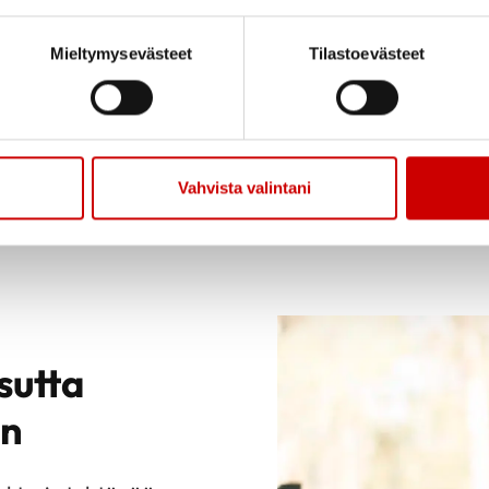
TUTUSTU
Mieltymysevästeet
Tilastoevästeet
ILMOITTAUDU MUK
Vahvista valintani
sutta
ön