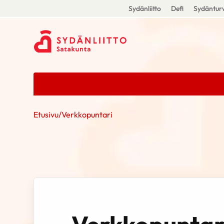
Sydänliitto
Defi
Sydänturv
Etusivu
/
Verkkopuntari