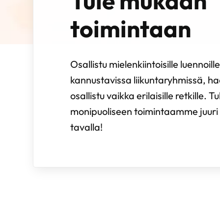
Tule mukaan
toimintaan
Osallistu mielenkiintoisille luennoill
kannustavissa liikuntaryhmissä, ha
osallistu vaikka erilaisille retkille.
monipuoliseen toimintaamme juuri s
tavalla!