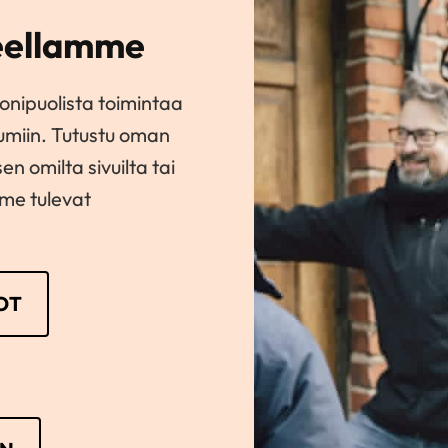
ueellamme
onipuolista toimintaa
htumiin. Tutustu oman
n omilta sivuilta tai
me tulevat
OT