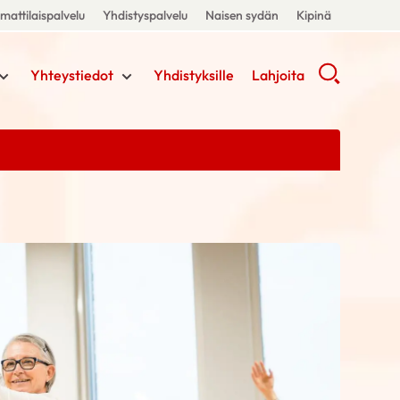
attilaispalvelu
Yhdistyspalvelu
Naisen sydän
Kipinä
Yhteystiedot
Yhdistyksille
Lahjoita