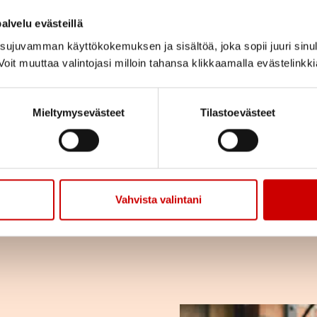
paikallista, alueellist
alvelu evästeillä
Järjestämme yhdessä 
ujuvamman käyttökokemuksen ja sisältöä, joka sopii juuri sinul
tarjoamme mahdollis
oit muuttaa valintojasi milloin tahansa klikkaamalla evästelinkk
annamme vertaistukea.
vuodessa ilmestyvän 
Mieltymysevästeet
Tilastoevästeet
ajankohtaista tietoa 
LIITY JÄSENEKSI
Vahvista valintani