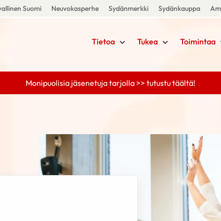
allinen Suomi
Neuvokasperhe
Sydänmerkki
Sydänkauppa
Amm
Tietoa
Tukea
Toimintaa
Monipuolisia jäsenetuja tarjolla >> tutustu täältä!