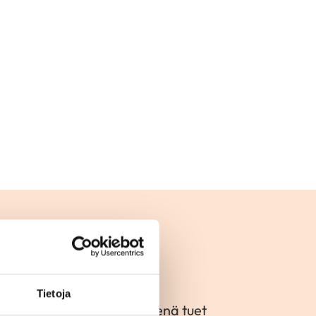
ksi
Tietoja
rta sydänyhteisöä. Jäsenenä tuet