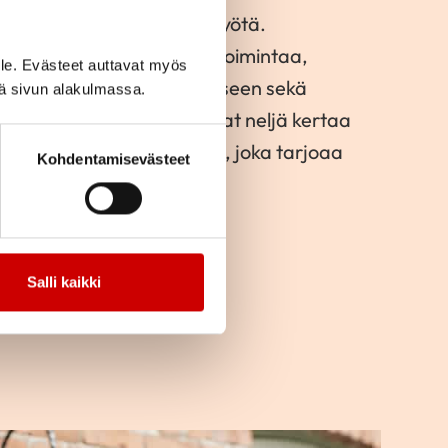
a ja valtakunnallista sydäntyötä.
alueemme piirin kanssa toimintaa,
le. Evästeet auttavat myös
uuden kokemusten jakamiseen sekä
iä sivun alakulmassa.
 Liittymällä jäseneksi saat neljä kertaa
laadukkaan Sydän-lehden, joka tarjoaa
Kohdentamisevästeet
sydänterveydestä.
Salli kaikki