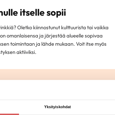
ulle itselle sopii
vinkkiä? Oletko kiinnostunut kulttuurista tai vaikka
on omanlaisensa ja järjestää alueelle sopivaa
ksen toimintaan ja lähde mukaan. Voit itse myös
yksen aktiiviksi.
Liity jäsene
Yksityiskohdat
Jäsenenä olet osa suu