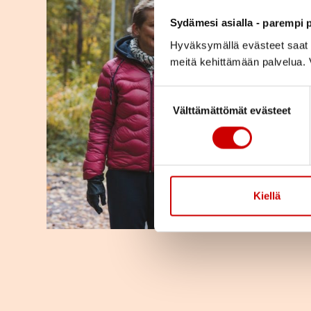
Sydämesi asialla - parempi p
Hyväksymällä evästeet saat s
meitä kehittämään palvelua. V
Suostumuksen valinta
Välttämättömät evästeet
Kiellä