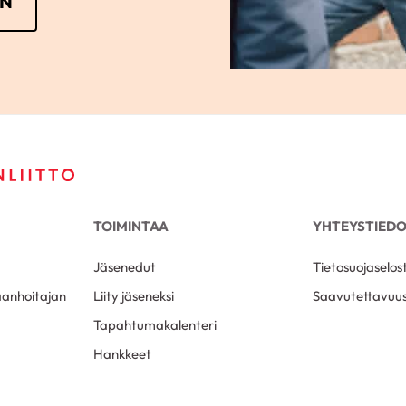
IN
TOIMINTAA
YHTEYSTIED
Jäsenedut
Tietosuojaselos
aanhoitajan
Liity jäseneksi
Saavutettavuus
Tapahtumakalenteri
Hankkeet