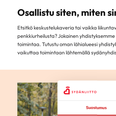
Osallistu siten, miten sin
Etsitkö keskustelukaveria tai vaikka liikunta
penkkiurheilusta? Jokainen yhdistyksemme 
toimintaa. Tutustu oman lähialueesi yhdisty
vaikuttaa toimintaan lähtemällä sydänyhdist
Suostumus