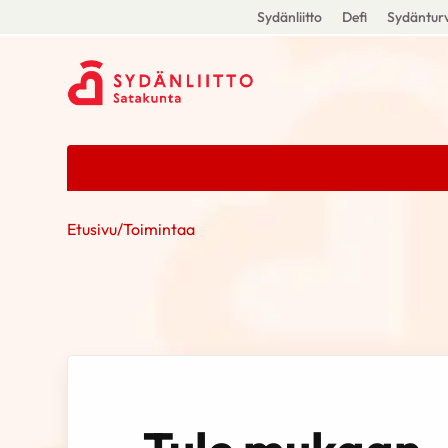
Sydänliitto
Defi
Sydänturv
Etusivu
/
Toimintaa