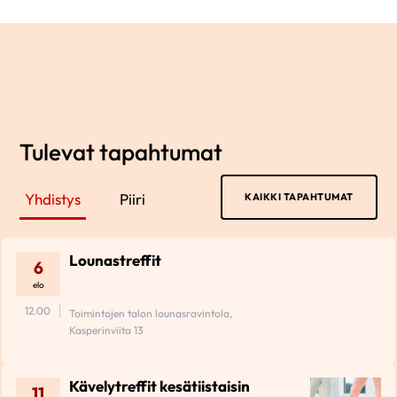
Tulevat tapahtumat
Yhdistys
Piiri
KAIKKI TAPAHTUMAT
Lounastreffit
6
elo
12.00
Toimintojen talon lounasravintola,
Kasperinviita 13
Kävelytreffit kesätiistaisin
11