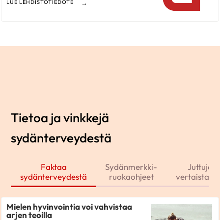
LUE LEHDISTÖTIEDOTE
Tietoa ja vinkkejä
sydänterveydestä
Faktaa
Sydänmerkki-
Juttuja j
sydänterveydestä
ruokaohjeet
vertaistarin
Mielen hyvinvointia voi vahvistaa
arjen teoilla