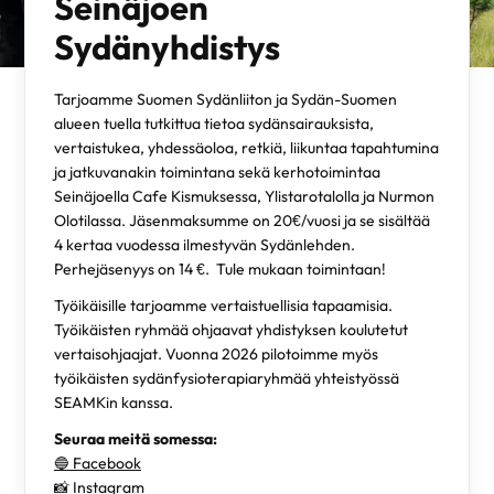
Seinäjoen
Sydänyhdistys
Tarjoamme Suomen Sydänliiton ja Sydän-Suomen
alueen tuella tutkittua tietoa sydänsairauksista,
vertaistukea, yhdessäoloa, retkiä, liikuntaa tapahtumina
ja jatkuvanakin toimintana sekä kerhotoimintaa
Seinäjoella Cafe Kismuksessa, Ylistarotalolla ja Nurmon
Olotilassa. Jäsenmaksumme on 20€/vuosi ja se sisältää
4 kertaa vuodessa ilmestyvän Sydänlehden.
Perhejäsenyys on 14 €. Tule mukaan toimintaan!
Työikäisille tarjoamme vertaistuellisia tapaamisia.
Työikäisten ryhmää ohjaavat yhdistyksen koulutetut
vertaisohjaajat. Vuonna 2026 pilotoimme myös
työikäisten sydänfysioterapiaryhmää yhteistyössä
SEAMKin kanssa.
Seuraa meitä somessa:
🔵 Facebook
📸 Instagram