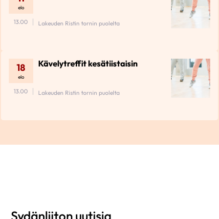
elo
13.00
Lakeuden Ristin tornin puolelta
Kävelytreffit kesätiistaisin
18
elo
13.00
Lakeuden Ristin tornin puolelta
Sydänliiton uutisia