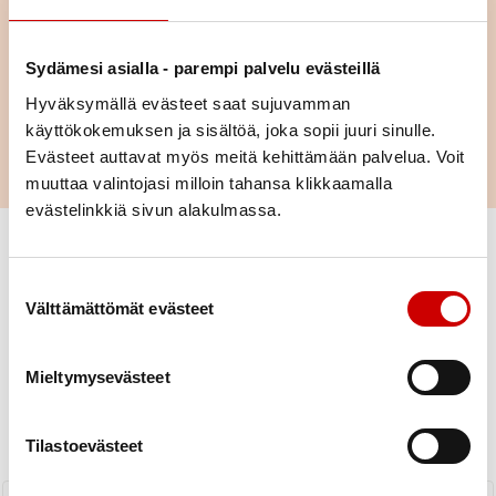
ilmoittaudu keikkalaiseksi vaikka joulupaketointiin ja PieniEle -
lipasvahdiksi.
Sydämesi asialla - parempi palvelu evästeillä
Teemme myös retkiä ja lomasia ( pari vuorokautta ) tarpeen
mukaan.
Hyväksymällä evästeet saat sujuvamman
käyttökokemuksen ja sisältöä, joka sopii juuri sinulle.
LUE LISÄÄ
Evästeet auttavat myös meitä kehittämään palvelua. Voit
muuttaa valintojasi milloin tahansa klikkaamalla
evästelinkkiä sivun alakulmassa.
Suostumuksen valinta
Välttämättömät evästeet
Uutiset
Mieltymysevästeet
KAIKKI UUTISET
Yhdistys
Piiri
Tilastoevästeet