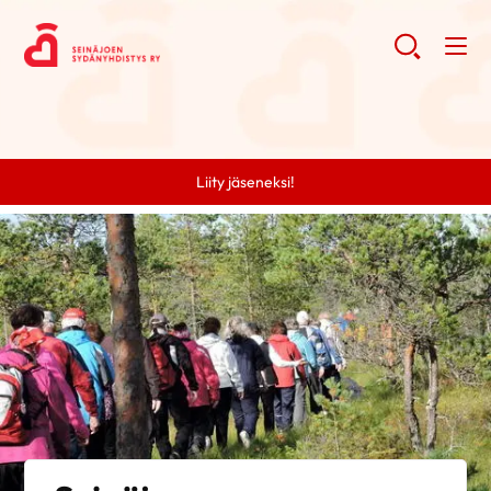
Liity jäseneksi!