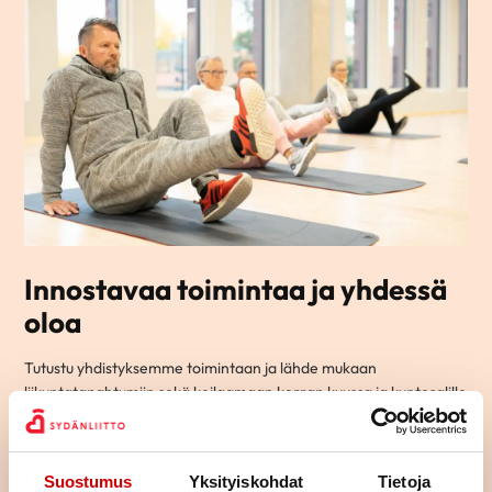
Innostavaa toimintaa ja yhdessä
oloa
Tutustu yhdistyksemme toimintaan ja lähde mukaan
liikuntatapahtumiin sekä keilaamaan kerran kuussa ja kuntosalille
kerran viikossa, Kerhomme kerran kuussa ovat sosiaalista
yhdessäoloa.
Tule myös yhdistyksemme kokouksiin päättämään toiminnasta ja
Suostumus
Yksityiskohdat
Tietoja