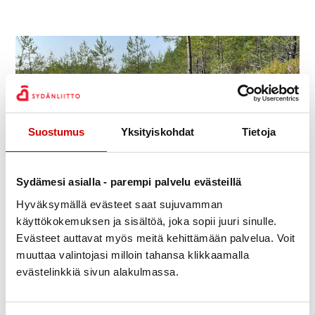
Suostumus
Yksityiskohdat
Tietoja
Sydämesi asialla - parempi palvelu evästeillä
Hyväksymällä evästeet saat sujuvamman
käyttökokemuksen ja sisältöä, joka sopii juuri sinulle.
Innostu luonnossa liikkumisesta
Evästeet auttavat myös meitä kehittämään palvelua. Voit
muuttaa valintojasi milloin tahansa klikkaamalla
Hankkeessa tuotettiin materiaalia omatoimisen liikkumisen
evästelinkkiä sivun alakulmassa.
edistämiseksi sekä ryhmänohjaajille ja sydänyhdistyksille
luontoliikuntatoiminnan tueksi. Tutustu ja ota vinkkejä videoista!