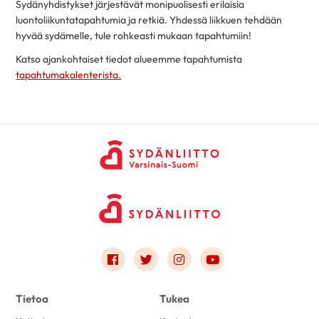
Sydänyhdistykset järjestävät monipuolisesti erilaisia
luontoliikuntatapahtumia ja retkiä. Yhdessä liikkuen tehdään
hyvää sydämelle, tule rohkeasti mukaan tapahtumiin!
Katso ajankohtaiset tiedot alueemme tapahtumista
tapahtumakalenterista.
Link to facebook
Link to twitter
Link to instagram
Link to youtube
Tietoa
Tukea