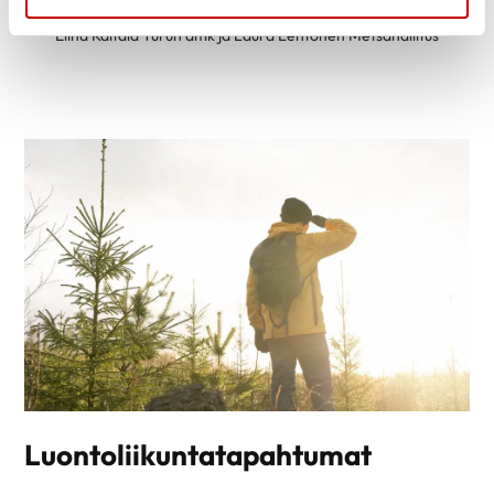
miten ja missä harrastaa luontoliikuntaa/ luennoitsijoina
Elina Kaitala Turun amk ja Laura Lehtonen Metsähallitus
Luontoliikuntatapahtumat