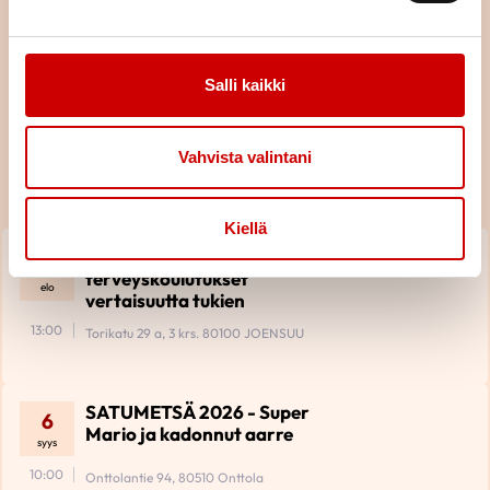
Salli kaikki
Tulevat tapahtumat
Vahvista valintani
Piiri
KAIKKI TAPAHTUMAT
Kiellä
Kaikille avoimet hyvinvointi- ja
27
terveyskoulutukset
elo
vertaisuutta tukien
13:00
Torikatu 29 a, 3 krs. 80100 JOENSUU
SATUMETSÄ 2026 - Super
6
Mario ja kadonnut aarre
syys
10:00
Onttolantie 94, 80510 Onttola