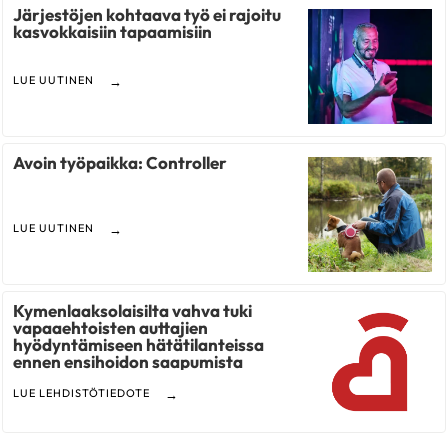
Järjestöjen kohtaava työ ei rajoitu
kasvokkaisiin tapaamisiin
LUE UUTINEN
Avoin työpaikka: Controller
LUE UUTINEN
Kymenlaaksolaisilta vahva tuki
vapaaehtoisten auttajien
hyödyntämiseen hätätilanteissa
ennen ensihoidon saapumista
LUE LEHDISTÖTIEDOTE