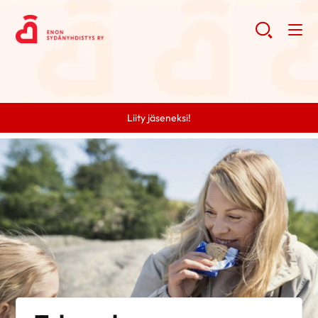
Liity jäseneksi!