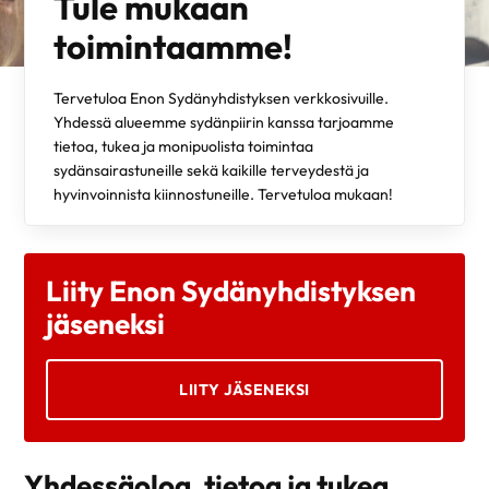
Tule mukaan
toimintaamme!
Tervetuloa Enon Sydänyhdistyksen verkkosivuille.
Yhdessä alueemme sydänpiirin kanssa tarjoamme
tietoa, tukea ja monipuolista toimintaa
sydänsairastuneille sekä kaikille terveydestä ja
hyvinvoinnista kiinnostuneille. Tervetuloa mukaan!
Liity Enon Sydänyhdistyksen
jäseneksi
LIITY JÄSENEKSI
Yhdessäoloa, tietoa ja tukea