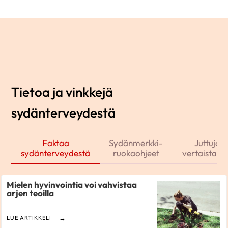
Tietoa ja vinkkejä
sydänterveydestä
Faktaa
Sydänmerkki-
Juttuja j
sydänterveydestä
ruokaohjeet
vertaistarin
Mielen hyvinvointia voi vahvistaa
arjen teoilla
LUE ARTIKKELI