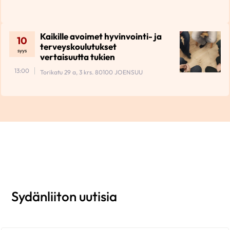
Kaikille avoimet hyvinvointi- ja
10
terveyskoulutukset
syys
vertaisuutta tukien
13:00
Torikatu 29 a, 3 krs. 80100 JOENSUU
Sydänliiton uutisia