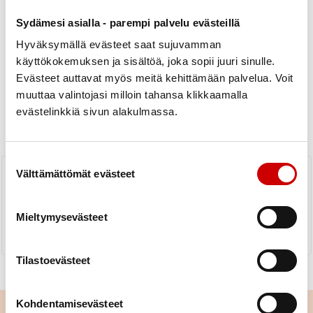
Sydämesi asialla - parempi palvelu evästeillä
Hyväksymällä evästeet saat sujuvamman
käyttökokemuksen ja sisältöä, joka sopii juuri sinulle.
Evästeet auttavat myös meitä kehittämään palvelua. Voit
Uutiset
muuttaa valintojasi milloin tahansa klikkaamalla
evästelinkkiä sivun alakulmassa.
KAIKKI UUTISET
Yhdistys
Piiri
Suostumuksen valinta
Sydänyhdistykselle uusi
Välttämättömät evästeet
puheenjohtaja
LUE UUTINEN
Mieltymysevästeet
Tilastoevästeet
Kohdentamisevästeet