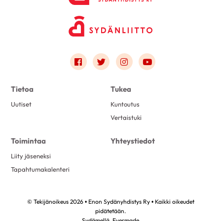
Link to facebook
Link to twitter
Link to instagram
Link to youtube
Tietoa
Tukea
Uutiset
Kuntoutus
Vertaistuki
Toimintaa
Yhteystiedot
Liity jäseneksi
Tapahtumakalenteri
© Tekijänoikeus 2026 • Enon Sydänyhdistys Ry • Kaikki oikeudet
pidätetään.
Sydämellä,
Evermade