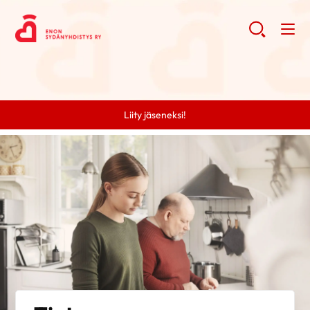
Liity jäseneksi!