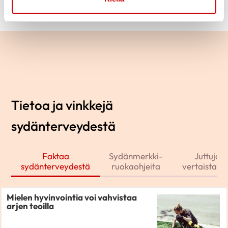
Tietoa ja vinkkejä
sydänterveydestä
Faktaa
Sydänmerkki-
Juttuja j
sydänterveydestä
ruokaohjeita
vertaistarin
Mielen hyvinvointia voi vahvistaa
arjen teoilla