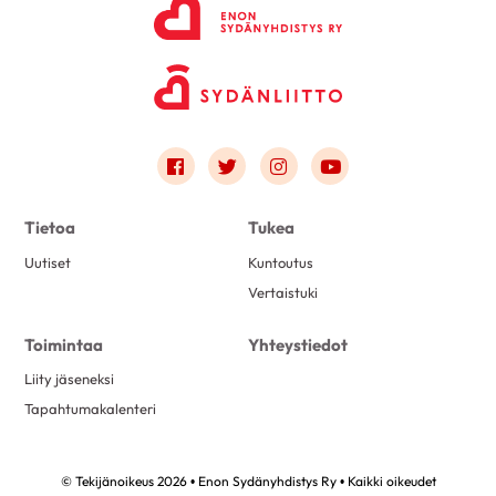
Link to facebook
Link to twitter
Link to instagram
Link to youtube
Tietoa
Tukea
Uutiset
Kuntoutus
Vertaistuki
Toimintaa
Yhteystiedot
Liity jäseneksi
Tapahtumakalenteri
© Tekijänoikeus 2026 • Enon Sydänyhdistys Ry • Kaikki oikeudet