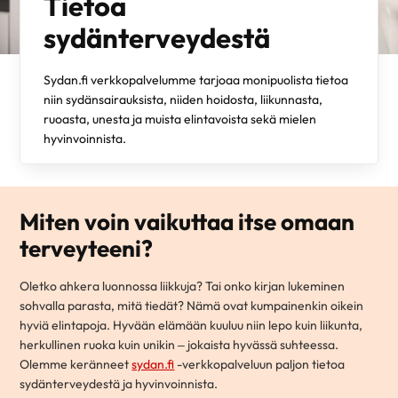
Tietoa
sydänterveydestä
Sydan.fi verkkopalvelumme tarjoaa monipuolista tietoa
niin sydänsairauksista, niiden hoidosta, liikunnasta,
ruoasta, unesta ja muista elintavoista sekä mielen
hyvinvoinnista.
Miten voin vaikuttaa itse omaan
terveyteeni?
Oletko ahkera luonnossa liikkuja? Tai onko kirjan lukeminen
sohvalla parasta, mitä tiedät? Nämä ovat kumpainenkin oikein
hyviä elintapoja. Hyvään elämään kuuluu niin lepo kuin liikunta,
herkullinen ruoka kuin unikin – jokaista hyvässä suhteessa.
Olemme keränneet
sydan.fi
-verkkopalveluun paljon tietoa
sydänterveydestä ja hyvinvoinnista.