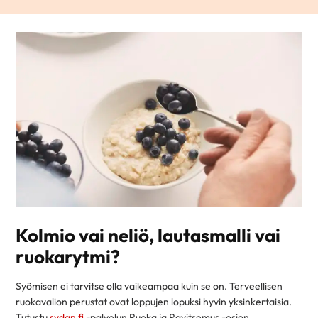
Kolmio vai neliö, lautasmalli vai
ruokarytmi?
Syömisen ei tarvitse olla vaikeampaa kuin se on. Terveellisen
ruokavalion perustat ovat loppujen lopuksi hyvin yksinkertaisia.
Tutustu
sydan.fi
-palvelun Ruoka ja Ravitsemus -osion