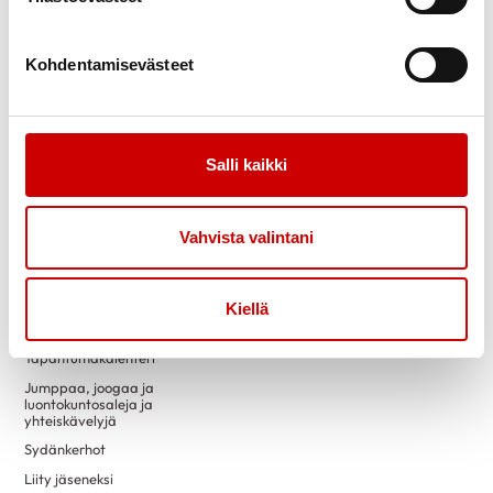
Link to twitter
Link to instagram
Link to youtube
Link to facebook
Kohdentamisevästeet
Tietoa
Tukea
Tarinamme
Sydänkurssit
Kuukauden juttu
Vertaistuki
Salli kaikki
Uutiset
Eettinen linjaus
Vahvista valintani
Toimintaa
Yhteystiedot
Ensitietoa
Kiellä
Luennot
Tapahtumakalenteri
Jumppaa, joogaa ja
luontokuntosaleja ja
yhteiskävelyjä
Sydänkerhot
Liity jäseneksi