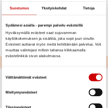
Suostumus
Yksityiskohdat
Tietoja
Julkaistu 15.9.2025
Päivitetty 2.10.2025
Sydämesi asialla - parempi palvelu evästeillä
Jaa Whatsapp
Jaa Facebook
Jaa Twitter
Jaa Linkedin
Jaa Email
Jaa Print
Hyväksymällä evästeet saat sujuvamman
käyttökokemuksen ja sisältöä, joka sopii juuri sinulle.
Tukihenkilöt ovat paikalla jo klo 17 vertaiskeskusteluja
Evästeet auttavat myös meitä kehittämään palvelua. Voit
varten.
muuttaa valintojasi milloin tahansa klikkaamalla
evästelinkkiä sivun alakulmassa.
Suostumuksen valinta
Välttämättömät evästeet
Mieltymysevästeet
Tilastoevästeet