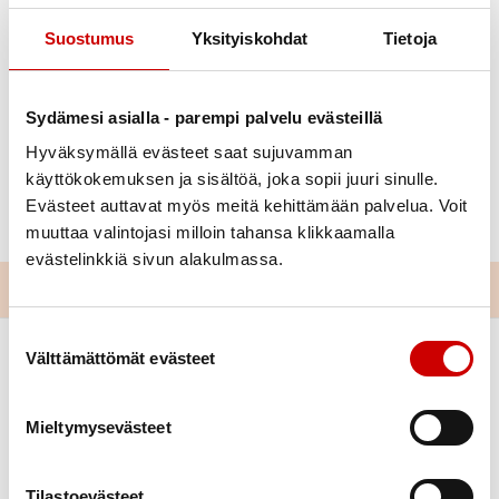
Suostumus
Yksityiskohdat
Tietoja
Sydämesi asialla - parempi palvelu evästeillä
Hyväksymällä evästeet saat sujuvamman
Julkaistu 11.3.2025
käyttökokemuksen ja sisältöä, joka sopii juuri sinulle.
Evästeet auttavat myös meitä kehittämään palvelua. Voit
Jaa Whatsapp
Jaa Facebook
Jaa Twitter
Jaa Linkedin
Jaa Email
Jaa Print
muuttaa valintojasi milloin tahansa klikkaamalla
evästelinkkiä sivun alakulmassa.
Suostumuksen valinta
Välttämättömät evästeet
Mieltymysevästeet
Tilastoevästeet