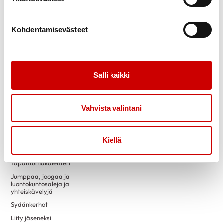
Link to twitter
Link to instagram
Link to youtube
Link to facebook
Kohdentamisevästeet
Tietoa
Tukea
Tarinamme
Sydänkurssit
Kuukauden juttu
Vertaistuki
Salli kaikki
Uutiset
Eettinen linjaus
Vahvista valintani
Toimintaa
Yhteystiedot
Ensitietoa
Kiellä
Luennot
Tapahtumakalenteri
Jumppaa, joogaa ja
luontokuntosaleja ja
yhteiskävelyjä
Sydänkerhot
Liity jäseneksi