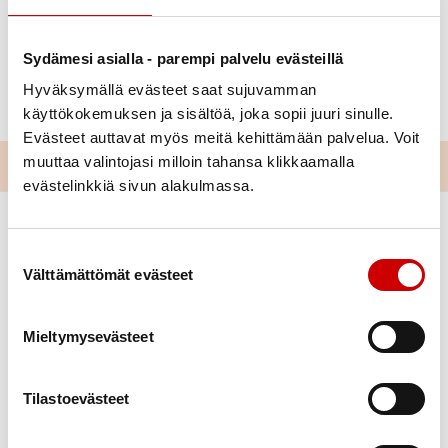
Sydämesi asialla - parempi palvelu evästeillä
Julkaistu 27.1.2026
Hyväksymällä evästeet saat sujuvamman
Jaa Whatsapp
Jaa Facebook
Jaa Twitter
Jaa Linkedin
Jaa Email
Jaa Print
käyttökokemuksen ja sisältöä, joka sopii juuri sinulle.
Evästeet auttavat myös meitä kehittämään palvelua. Voit
muuttaa valintojasi milloin tahansa klikkaamalla
evästelinkkiä sivun alakulmassa.
Suostumuksen valinta
Välttämättömät evästeet
Mieltymysevästeet
Link to twitter
Link to instagram
Link to youtube
Link to facebook
Tilastoevästeet
Tietoa
Tukea