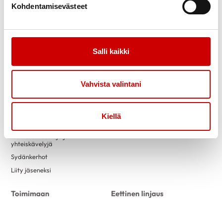
Kohdentamisevästeet
Tarinamme
Sydänkurssit
Kuukauden juttu
Vertaistuki
Uutiset
Eettinen linjaus
Salli kaikki
Toimintaa
Yhteystiedot
Vahvista valintani
Ensitietoa
Luennot
Tapahtumakalenteri
Kiellä
Jumppaa, joogaa ja
luontokuntosaleja ja
yhteiskävelyjä
Sydänkerhot
Liity jäseneksi
Toimimaan
Eettinen linjaus