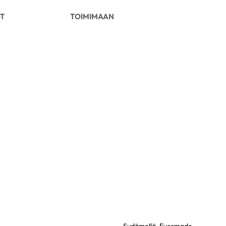
OT
TOIMIMAAN
Sydämellä,
Evermade