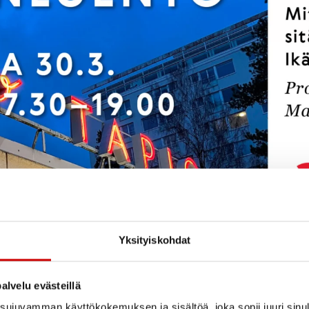
Yksityiskohdat
alvelu evästeillä
ujuvamman käyttökokemuksen ja sisältöä, joka sopii juuri sinul