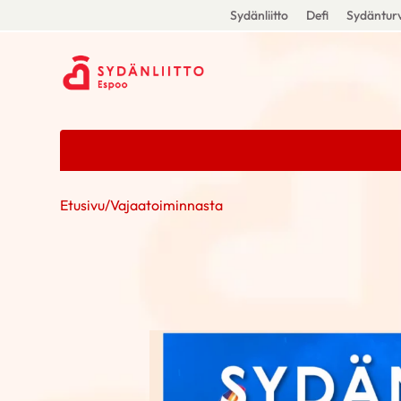
Sydänliitto
Defi
Sydänturv
Etusivu
/
Vajaatoiminnasta