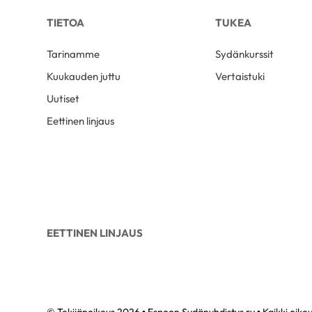
TIETOA
TUKEA
Tarinamme
Sydänkurssit
Kuukauden juttu
Vertaistuki
Uutiset
Eettinen linjaus
EETTINEN LINJAUS
© Tekijänoikeus 2026 • Espoon Sydänyhdistys ry • Kaikki oike