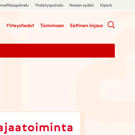
attilaispalvelu
Yhdistyspalvelu
Naisen sydän
Kipinä
Yhteystiedot
Toimimaan
Eettinen linjaus