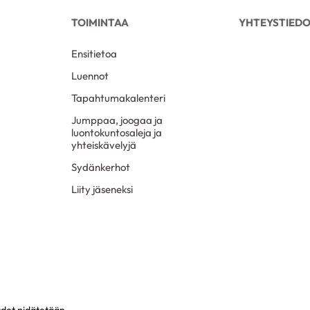
TOIMINTAA
YHTEYSTIED
Ensitietoa
Luennot
Tapahtumakalenteri
Jumppaa, joogaa ja
luontokuntosaleja ja
yhteiskävelyjä
Sydänkerhot
Liity jäseneksi
udet pidätetään.