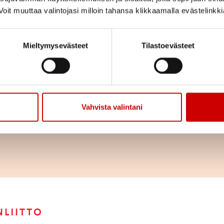
Jaa sivu
Jaa Whatsapp
Jaa Fa
oit muuttaa valintojasi milloin tahansa klikkaamalla evästelinkk
alenterissasi?
Mieltymysevästeet
Tilastoevästeet
kalla keskusteluja varten jo klo 17.00.
Vahvista valintani