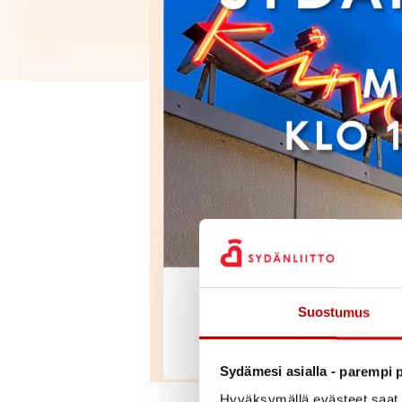
Suostumus
Sydämesi asialla - parempi p
Hyväksymällä evästeet saat s