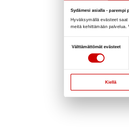
Julkaistu 4.12.2023
Sydämesi asialla - parempi p
Hyväksymällä evästeet saat s
Etelä-Karjalan Sydänal
meitä kehittämään palvelua. V
Tule tapaamaan meitä
Suostumuksen valinta
Välttämättömät evästeet
Kiellä