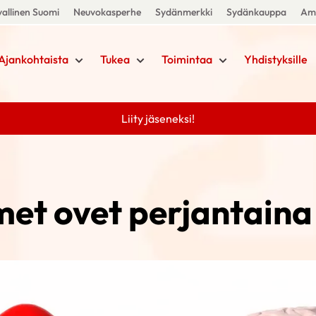
allinen Suomi
Neuvokasperhe
Sydänmerkki
Sydänkauppa
Amm
Ajankohtaista
Tukea
Toimintaa
Yhdistyksille
Liity jäseneksi!
et ovet perjantaina 