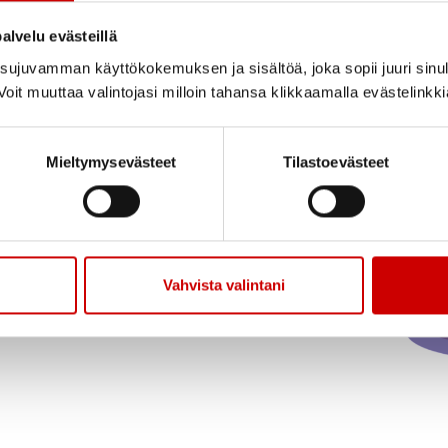
Jaa sivu
Jaa Whatsapp
Jaa Fa
alvelu evästeillä
ujuvamman käyttökokemuksen ja sisältöä, joka sopii juuri sinul
ueen ja Etelä-Karjalan Muistiluotsin toimistolla klo 9-
oit muuttaa valintojasi milloin tahansa klikkaamalla evästelinkk
 ja tutustumaan toimintaamme! Kahvitarjoilu!
Mieltymysevästeet
Tilastoevästeet
Vahvista valintani