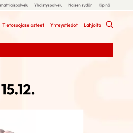
attilaispalvelu
Yhdistyspalvelu
Naisen sydän
Kipinä
Tietosuojaselosteet
Yhteystiedot
Lahjoita
15.12.