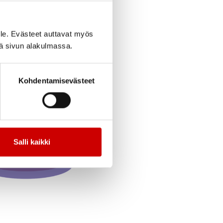
cebook
Jaa Twitter
Jaa Linkedin
Jaa Email
Jaa Print
le. Evästeet auttavat myös
11.30 (Valtakatu 64).
iä sivun alakulmassa.
Kohdentamisevästeet
Salli kaikki