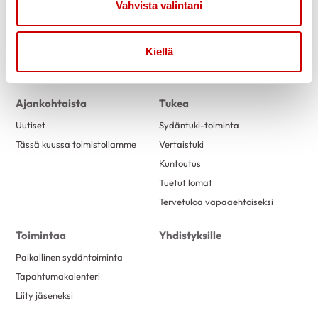
Vahvista valintani
Kiellä
Link to facebook
Link to twitter
Link to instagram
Link to youtube
Ajankohtaista
Tukea
Uutiset
Sydäntuki-toiminta
Tässä kuussa toimistollamme
Vertaistuki
Kuntoutus
Tuetut lomat
Tervetuloa vapaaehtoiseksi
Toimintaa
Yhdistyksille
Paikallinen sydäntoiminta
Tapahtumakalenteri
Liity jäseneksi