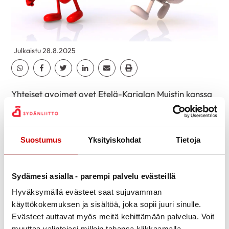
Julkaistu 28.8.2025
Jaa Whatsapp
Jaa Facebook
Jaa Twitter
Jaa Linkedin
Jaa Email
Jaa Print
Yhteiset avoimet ovet Etelä-Karjalan Muistin kanssa
toimistollamme 3.9. klo 15-17.
Tervetuloa tutustumaan toimintaamme!
Suostumus
Yksityiskohdat
Tietoja
Kahvitarjoilu 😊
Sydämesi asialla - parempi palvelu evästeillä
Hyväksymällä evästeet saat sujuvamman
käyttökokemuksen ja sisältöä, joka sopii juuri sinulle.
Evästeet auttavat myös meitä kehittämään palvelua. Voit
muuttaa valintojasi milloin tahansa klikkaamalla