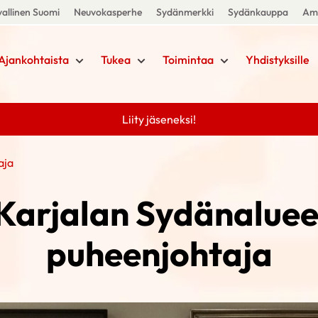
allinen Suomi
Neuvokasperhe
Sydänmerkki
Sydänkauppa
Amm
Ajankohtaista
Tukea
Toimintaa
Yhdistyksille
Liity jäseneksi!
aja
Karjalan Sydänalueel
puheenjohtaja