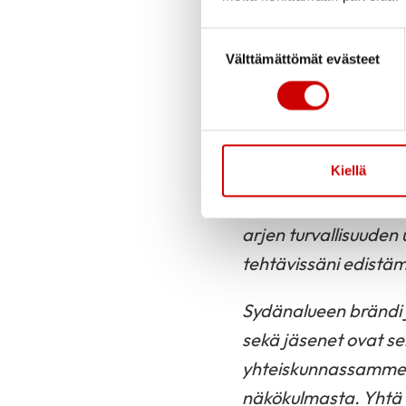
olen Vesa Kultanen L
Suostumuksen valinta
kautta. Toimin Etelä
Välttämättömät evästeet
toteuttaneet meidän 
kesäisillä torikiertu
hallituksen puheenjo
Kiellä
perehtymään tehtävii
ammattilainen, mutta
arjen turvallisuuden 
tehtävissäni edistä
Sydänalueen brändi j
sekä jäsenet ovat se
yhteiskunnassamme. 
näkökulmasta. Yhtä 