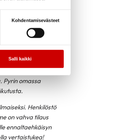
le jo tuttu arkityön
äällikkönä. Olemme
Kohdentamisevästeet
kä olen ollut mukana
uottamuksesta
yttää, mutta pyrin
Salli kaikki
nhuollon
yden ja erityisesti
ta. Pyrin omassa
ikutusta.
lmaiseksi. Henkilöstö
me on vahva tilaus
lle ennaltaehkäisyn
la vertaistukea!