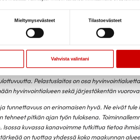
appeenrannasta, Nuijamaan pitäjästä ja usealle Teil
-Karjalan pelastuslaitoksella turvallisuusviestintäp
Mieltymysevästeet
Tilastoevästeet
Sydänalueen kerhoissa turvainfoja vuosien ajan se
eilla. Kiitän kutsusta tulla mukaan toimintaan sekä l
htajan tehtäviin. Edeltäjieni saappaita on vaikea tä
Vahvista valintani
n ja toimintaan Helin tiimin avulla. En ole terveyde
 pyrin tuomaan jäsenistöllemme hyvinvoinnin, terve
ulottuvuutta. Pelastuslaitos on osa hyvinvointialuet
mään hyvinvointialueen sekä järjestökentän vuorova
a tunnettavuus on erinomaisen hyvä. Ne eivät tule i
n tehneet pitkän ajan työn tuloksena. Toiminnallem
Isossa kuvassa kanavoimme tutkittua tietoa ihmisi
tärkeää on tuottaa yhdessä koko maakunnan alueel