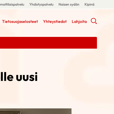
attilaispalvelu
Yhdistyspalvelu
Naisen sydän
Kipinä
Tietosuojaselosteet
Yhteystiedot
Lahjoita
le uusi