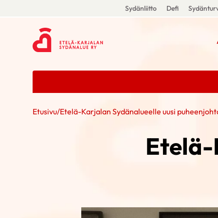
Sydänliitto
Defi
Sydänturv
Etusivu
/
Etelä-Karjalan Sydänalueelle uusi puheenjoht
Etelä-