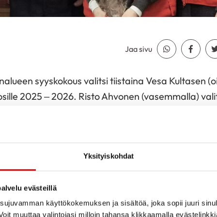
Jaa sivu
Jaa Whatsapp
Jaa Fa
lueen syyskokous valitsi tiistaina Vesa Kultasen (oi
sille 2025 – 2026. Risto Ahvonen (vasemmalla) valit
. Sydänalueen pitkäaikaiselle puheenjohtajalle, Ilk
heenjohtajuus, ja Tuija Ylitörmänen (keskellä) sai 
 kuuden vuoden puheenjohtajana toimimisesta.
Yksityiskohdat
tajan tervehdys, Sydänalue toivottaa Vesan lämpim
 ja menestystä uuteen tehtävää!
alvelu evästeillä
ujuvamman käyttökokemuksen ja sisältöä, joka sopii juuri sinul
oit muuttaa valintojasi milloin tahansa klikkaamalla evästelinkk