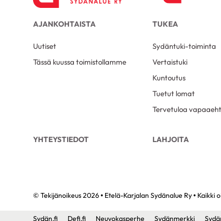
AJANKOHTAISTA
TUKEA
Uutiset
Sydäntuki-toiminta
Tässä kuussa toimistollamme
Vertaistuki
Kuntoutus
Tuetut lomat
Tervetuloa vapaaeht
YHTEYSTIEDOT
LAHJOITA
© Tekijänoikeus 2026 • Etelä-Karjalan Sydänalue Ry • Kaikki 
Sydän.fi
Defi.fi
Neuvokasperhe
Sydänmerkki
Sydä