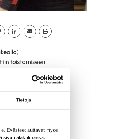
cebook
Jaa Twitter
Jaa Linkedin
Jaa Email
Jaa Print
kealla)
tiin toistamiseen
ka Lampiselle,
kukat sekä lämpimät
Tietoja
ästi tervetulleeksi
le. Evästeet auttavat myös
iä sivun alakulmassa.