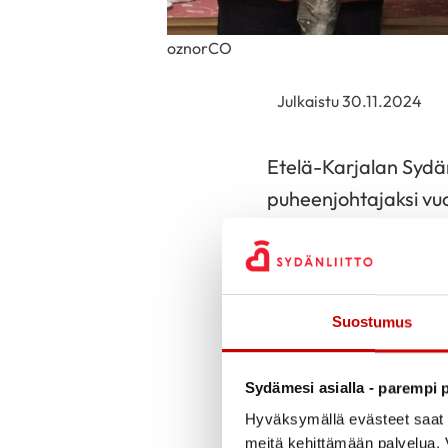
oznorCO
Julkaistu 30.11.2024
Etelä-Karjalan Sydäna
puheenjohtajaksi vuo
varapuheenjohtajaksi
myönnettiin kunniapu
kiitokset viimeisen
Suostumus
Alla uuden puheenjoh
joukkoon sekä onnea
Sydämesi asialla - parempi p
Hyväksymällä evästeet saat s
Hei,
meitä kehittämään palvelua. V