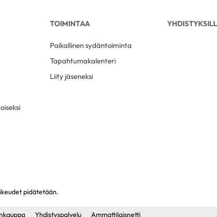
TOIMINTAA
YHDISTYKSIL
Paikallinen sydäntoiminta
Tapahtumakalenteri
Liity jäseneksi
oiseksi
oikeudet pidätetään.
nkauppa
Yhdistyspalvelu
Ammattilaisnetti