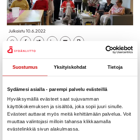
Julkaistu 10.6.2022
Jaa Whatsapp
Jaa Facebook
Jaa Twitter
Jaa Linkedin
Jaa Email
Jaa Print
Eilen tavattiin Sydäntuki-toiminnan
sairaalavertaistoimintaa tekevien kanssa.
Suostumus
Yksityiskohdat
Tietoja
Sairaalatukihenkilöt päivystävät pareittain kerran
viikossa EKKS:n osastolla K5.
Sydämesi asialla - parempi palvelu evästeillä
Yhteiseen kokoontumiseen piirin toimistolla osallistui
Hyväksymällä evästeet saat sujuvamman
10 sydän- ja diabetestukihenkilöä, jotka ovat
käyttökokemuksen ja sisältöä, joka sopii juuri sinulle.
kuvassa.
Evästeet auttavat myös meitä kehittämään palvelua. Voit
muuttaa valintojasi milloin tahansa klikkaamalla
Tukihenkilöt olivat kiitollisia mahdollisuudesta olla
evästelinkkiä sivun alakulmassa.
mukana tällaisessa toiminnassa. Ilo ja innostus näkyi