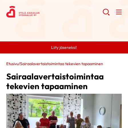
Liity jäseneksi!
Etusivu
/
Sairaalavertaistoimintaa tekevien tapaaminen
Sairaalavertaistoimintaa
tekevien tapaaminen