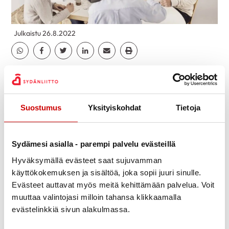
Julkaistu 26.8.2022
Jaa Whatsapp
Jaa Facebook
Jaa Twitter
Jaa Linkedin
Jaa Email
Jaa Print
TUKEA SYDÄNSAIRAUTEEN RYHMÄ
Vertaistuellinen sydänsairastuneiden pienryhmä on
Suostumus
Yksityiskohdat
Tietoja
tarkoitettu äskettäin sairastuneille ja heidän
läheisilleen. Ryhmä kokoontuu 5 kertaa peräkkäisinä
viikkoina Sydänpiirin toimistolla, Valtakatu 64.
Sydämesi asialla - parempi palvelu evästeillä
Ryhmän teemat ovat sairastuminen ja siihen liittyvät
Hyväksymällä evästeet saat sujuvamman
kokemukset, omahoito, vertaistuki, liikunta, ravinto ja
käyttökokemuksen ja sisältöä, joka sopii juuri sinulle.
mielen hyvinvointi. Ryhmään mahtuu 8 osallistujaa.
Evästeet auttavat myös meitä kehittämään palvelua. Voit
Ohjaajina toimivat sairaanhoitaja, fysioterapeutti ja
muuttaa valintojasi milloin tahansa klikkaamalla
vertaistukihenkilö.
evästelinkkiä sivun alakulmassa.
Seuraava ryhmä alkaa ma 19.9.2022 klo 16.30.