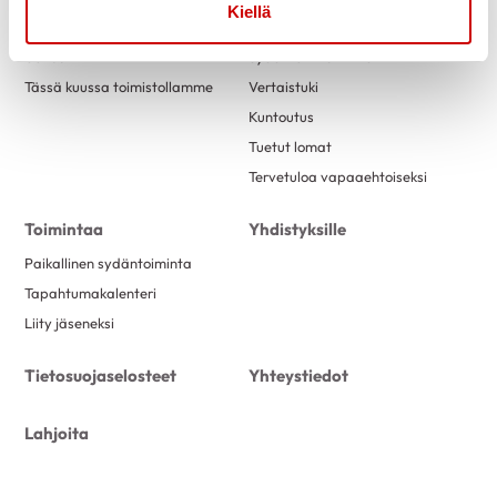
Kiellä
Ajankohtaista
Tukea
Uutiset
Sydäntuki-toiminta
Tässä kuussa toimistollamme
Vertaistuki
Kuntoutus
Tuetut lomat
Tervetuloa vapaaehtoiseksi
Toimintaa
Yhdistyksille
Paikallinen sydäntoiminta
Tapahtumakalenteri
Liity jäseneksi
Tietosuojaselosteet
Yhteystiedot
Lahjoita