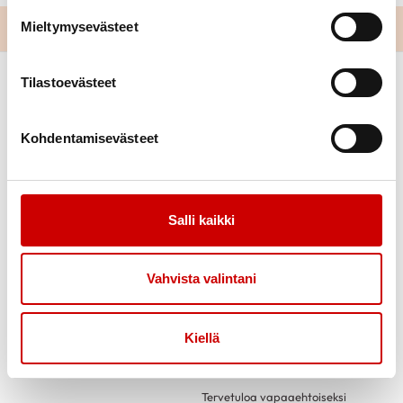
Mieltymysevästeet
Tilastoevästeet
Kohdentamisevästeet
Salli kaikki
Link to facebook
Link to twitter
Link to instagram
Link to youtube
Ajankohtaista
Tukea
Vahvista valintani
Uutiset
Sydäntuki-toiminta
Tässä kuussa toimistollamme
Vertaistuki
Kiellä
Kuntoutus
Tuetut lomat
Tervetuloa vapaaehtoiseksi