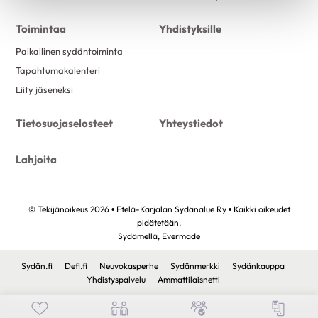
Toimintaa
Yhdistyksille
Paikallinen sydäntoiminta
Tapahtumakalenteri
Liity jäseneksi
Tietosuojaselosteet
Yhteystiedot
Lahjoita
© Tekijänoikeus 2026 • Etelä-Karjalan Sydänalue Ry • Kaikki oikeudet
pidätetään.
Sydämellä,
Evermade
Sydän.fi
Defi.fi
Neuvokasperhe
Sydänmerkki
Sydänkauppa
Yhdistyspalvelu
Ammattilaisnetti