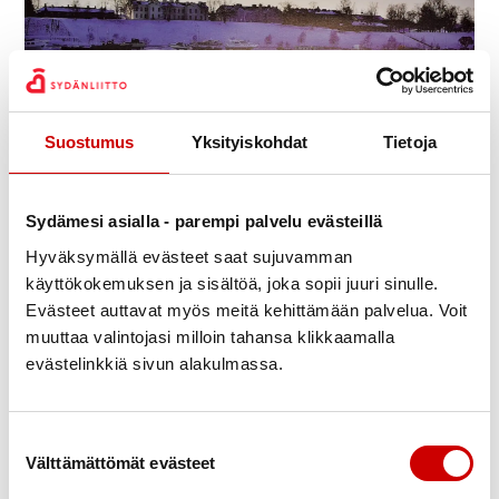
Julkaistu 19.12.2023
Jaa Whatsapp
Jaa Facebook
Jaa Twitter
Jaa Linkedin
Jaa Email
Jaa Print
Suostumus
Yksityiskohdat
Tietoja
Ensi vuoden seinäkalenterit
Sydämesi asialla - parempi palvelu evästeillä
Hyväksymällä evästeet saat sujuvamman
ovat saapuneet ja niitä voi
käyttökokemuksen ja sisältöä, joka sopii juuri sinulle.
Evästeet auttavat myös meitä kehittämään palvelua. Voit
hakea Sydänalueen
muuttaa valintojasi milloin tahansa klikkaamalla
evästelinkkiä sivun alakulmassa.
toimistolta
Valtakatu 64,
53100 Lappeenranta
Suostumuksen valinta
Välttämättömät evästeet