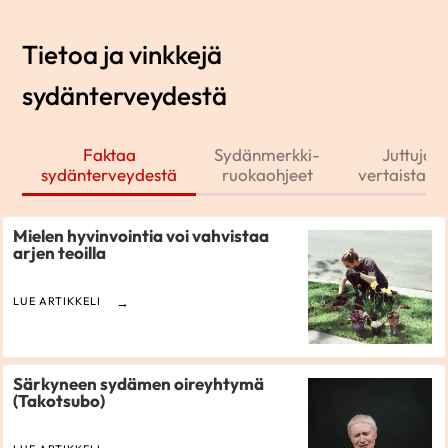
Tietoa ja vinkkejä
sydänterveydestä
Faktaa
Sydänmerkki-
Juttuja j
sydänterveydestä
ruokaohjeet
vertaistarin
Mielen hyvinvointia voi vahvistaa
arjen teoilla
LUE ARTIKKELI
Särkyneen sydämen oireyhtymä
(Takotsubo)