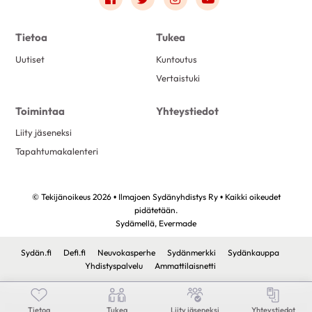
Tietoa
Tukea
Uutiset
Kuntoutus
Vertaistuki
Toimintaa
Yhteystiedot
Liity jäseneksi
Tapahtumakalenteri
© Tekijänoikeus 2026 • Ilmajoen Sydänyhdistys Ry • Kaikki oikeudet
pidätetään.
Sydämellä,
Evermade
Sydän.fi
Defi.fi
Neuvokasperhe
Sydänmerkki
Sydänkauppa
Yhdistyspalvelu
Ammattilaisnetti
Tietoa
Tukea
Liity jäseneksi
Yhteystiedot