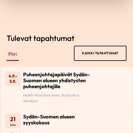
Tulevat tapahtumat
Piiri
KAIKKI TAPAHTUMAT
Puheenjohtajapäivät Sydän-
4.9.-
Suomen alueen yhdistysten
5.9.
puheenjohtajille
Hotelli-Ravintola Alma, Ruukintie 4,
Seinäjoki
Sydän-Suomen alueen
21
syyskokous
loka