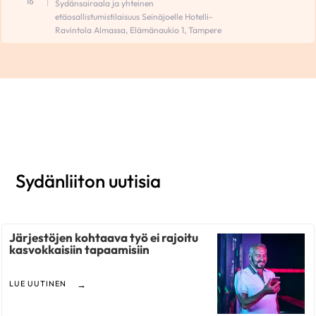
16
Sydänsairaala ja yhteinen
etäosallistumistilaisuus Seinäjoelle Hotelli-
Ravintola Almassa, Elämänaukio 1, Tampere
Sydänliiton uutisia
Järjestöjen kohtaava työ ei rajoitu
kasvokkaisiin tapaamisiin
LUE UUTINEN