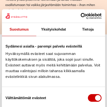
osallistumaan tai vaikka järjestämään toimintaa – ihan miten
vain itse haluat.
LUE LISÄÄ
Suostumus
Yksityiskohdat
Tietoja
Sydämesi asialla - parempi palvelu evästeillä
Hyväksymällä evästeet saat sujuvamman
käyttökokemuksen ja sisältöä, joka sopii juuri sinulle.
Evästeet auttavat myös meitä kehittämään palvelua. Voit
Uutiset
muuttaa valintojasi milloin tahansa klikkaamalla
evästelinkkiä sivun alakulmassa.
KAIKKI UUTISET
Yhdistys
Piiri
Suostumuksen valinta
Sydänyhdistyksen syyskokous ja
Välttämättömät evästeet
joulujuhla pidettiin 14.12.