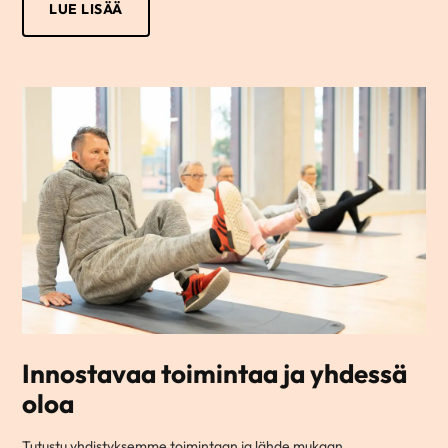
LUE LISÄÄ
Innostavaa toimintaa ja yhdessä
oloa
Tutustu yhdistyksemme toimintaan ja lähde mukaan