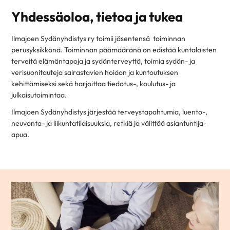
Yhdessäoloa, tietoa ja tukea
Ilmajoen Sydänyhdistys ry toimii jäsentensä toiminnan
perusyksikkönä. Toiminnan päämääränä on edistää kuntalaisten
terveitä elämäntapoja ja sydänterveyttä, toimia sydän- ja
verisuonitauteja sairastavien hoidon ja kuntoutuksen
kehittämiseksi sekä harjoittaa tiedotus-, koulutus- ja
julkaisutoimintaa.
Ilmajoen Sydänyhdistys järjestää terveystapahtumia, luento-,
neuvonta- ja liikuntatilaisuuksia, retkiä ja välittää asiantuntija-
apua.