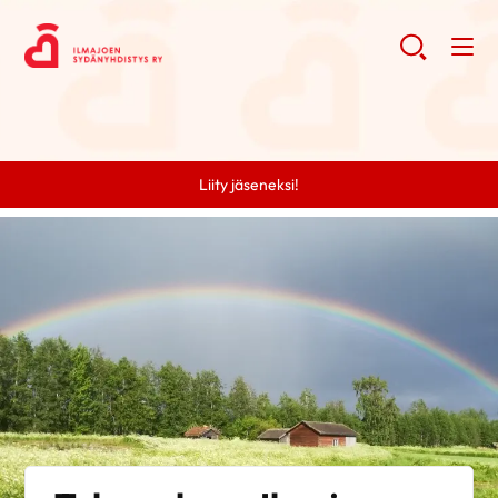
Liity jäseneksi!