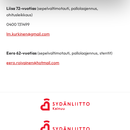
Liisa 72-vuotias
(sepelvaltimotauti, pallolaajennus,
ohitusleikkaus)
0400 131499
lm.kurkinen@gmail.com
Eero 62-vuotias
(sepelvaltimotauti, pallolaajennus, stentit)
eero.roivainen@hotmail.com