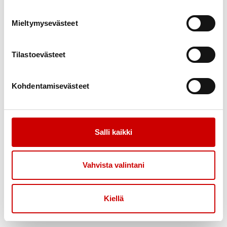
Arja 61-vuotias
(sepelvaltimotauti, pallolaajennus)
Mieltymysevästeet
040 5670263
arja.leinonen64@gmail.com
Tilastoevästeet
Kauko 71-vuotias
(sepelvaltimotauti, pallolaajennus)
Kohdentamisevästeet
040 5232652
kauko.klemetti@iki.fi
Salli kaikki
SOTKAMO
Eira 76-vuotias
(sepelvaltimotauti, pallolaajennus,
Vahvista valintani
ohitusleikkaus, stentti)
044 5778640
Kiellä
eira.seppanen49@gmail.com