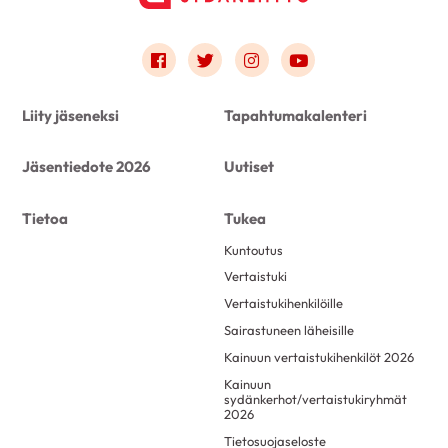
Link to facebook
Link to twitter
Link to instagram
Link to youtube
Liity jäseneksi
Tapahtumakalenteri
Jäsentiedote 2026
Uutiset
Tietoa
Tukea
Kuntoutus
Vertaistuki
Vertaistukihenkilöille
Sairastuneen läheisille
Kainuun vertaistukihenkilöt 2026
Kainuun
sydänkerhot/vertaistukiryhmät
2026
Tietosuojaseloste