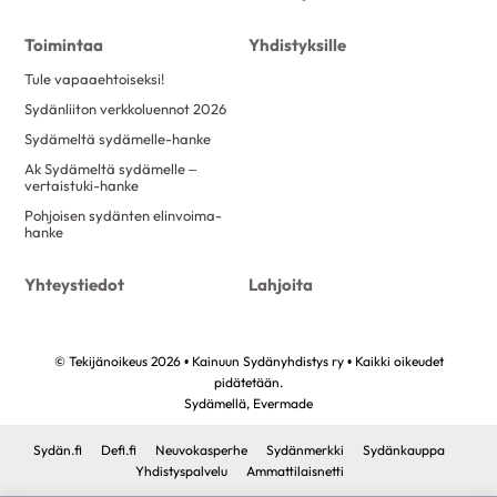
Toimintaa
Yhdistyksille
Tule vapaaehtoiseksi!
Sydänliiton verkkoluennot 2026
Sydämeltä sydämelle-hanke
Ak Sydämeltä sydämelle –
vertaistuki-hanke
Pohjoisen sydänten elinvoima-
hanke
Yhteystiedot
Lahjoita
© Tekijänoikeus 2026 • Kainuun Sydänyhdistys ry • Kaikki oikeudet
pidätetään.
Sydämellä,
Evermade
Sydän.fi
Defi.fi
Neuvokasperhe
Sydänmerkki
Sydänkauppa
Yhdistyspalvelu
Ammattilaisnetti