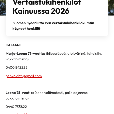
Vertaistukihenkilöt
Kainuussa 2026
Suomen Sydänliitto
ry:n vertaistukihenkilökurssin
käyneet henkilöt
KAJAANI
Marja-Leena 79-vuotias
(hiippaläppä, eteisvärinä, tahdistin,
vajaatoiminta)
0400 842223
pehkolahti@gmail.com
Leena 75-vuotias
(sepelvaltimotauti, pallolaajennus,
vajaatoiminta)
0440 735822