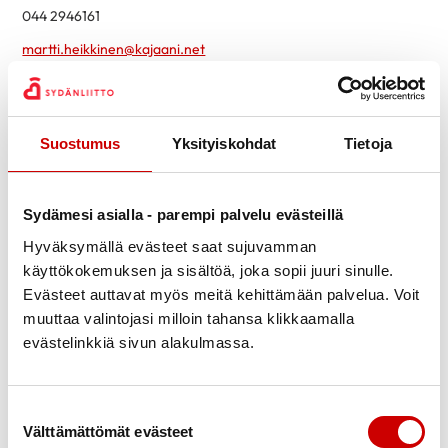
044 2946161
martti.heikkinen@kajaani.net
HYRYNSALMI
Suostumus
Yksityiskohdat
Tietoja
Ritva 78-vuotias
(sepelvaltimotauti, pallolaajennus)
044 5104461
ritva.h.oikarinen@gmail.com
Sydämesi asialla - parempi palvelu evästeillä
Hyväksymällä evästeet saat sujuvamman
käyttökokemuksen ja sisältöä, joka sopii juuri sinulle.
KUHMO
Evästeet auttavat myös meitä kehittämään palvelua. Voit
Toivo 77-vuotias
(sepelvaltimotauti, pallolaajennus)
muuttaa valintojasi milloin tahansa klikkaamalla
evästelinkkiä sivun alakulmassa.
040 5726102
viljami.mikkola@gmail.com
Suostumuksen valinta
Välttämättömät evästeet
PALTAMO