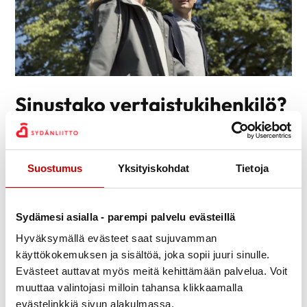
Sinustako vertaistukihenkilö?
Vertaistukihenkilö on sydänsairastunut tai sairastuneen
läheinen, joka on selvinnyt sairastumisen aiheuttamasta
elämänmuutoksesta. Vertaistukihenkilö keskustelee, kuuntelee ja
Suostumus
Yksityiskohdat
Tietoja
kannustaa. Hän on vapaaehtoistoimija, tavallinen ihminen, joka
auttaa ja ymmärtää toista samankaltaisessa elämäntilanteessa
olevaa omien kokemustensa perusteella.
Sydämesi asialla - parempi palvelu evästeillä
Vertaistukihenkilöiden peruskoulutuksesta jokainen toimintaan
Hyväksymällä evästeet saat sujuvamman
mukaan tuleva saa valmiudet kunnioittavaan ja tasa-arvoiseen
käyttökokemuksen ja sisältöä, joka sopii juuri sinulle.
kohtaamiseen sekä voimavaroja tukevaan keskusteluun.
Evästeet auttavat myös meitä kehittämään palvelua. Voit
Koulutuksen aikana selviävät Sydänliiton vertaistukitoiminnan
muuttaa valintojasi milloin tahansa klikkaamalla
perusteet sekä käytännöt.
evästelinkkiä sivun alakulmassa.