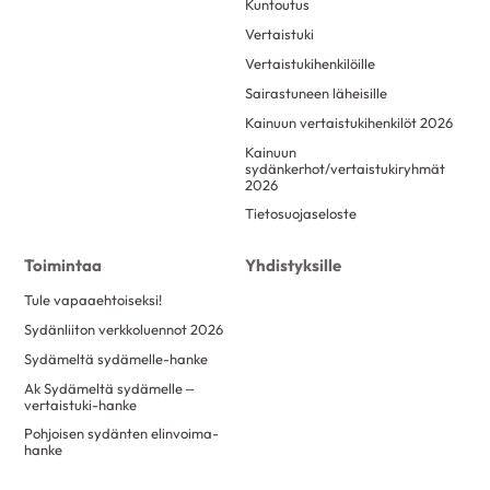
Kuntoutus
Vertaistuki
Vertaistukihenkilöille
Sairastuneen läheisille
Kainuun vertaistukihenkilöt 2026
Kainuun
sydänkerhot/vertaistukiryhmät
2026
Tietosuojaseloste
Toimintaa
Yhdistyksille
Tule vapaaehtoiseksi!
Sydänliiton verkkoluennot 2026
Sydämeltä sydämelle-hanke
Ak Sydämeltä sydämelle –
vertaistuki-hanke
Pohjoisen sydänten elinvoima-
hanke