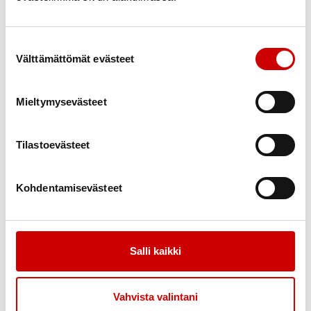
Jos kiinnostuit, ota yhteyttä Kainuun Sydänyhdistyksen
toimistoon p. 0400 289 108 tai sähköpostitse
kainuun.sydanyhdistys@sydan.fi
Suostumuksen valinta
Välttämättömät evästeet
Mieltymysevästeet
Tilastoevästeet
Kohdentamisevästeet
Salli kaikki
Vahvista valintani