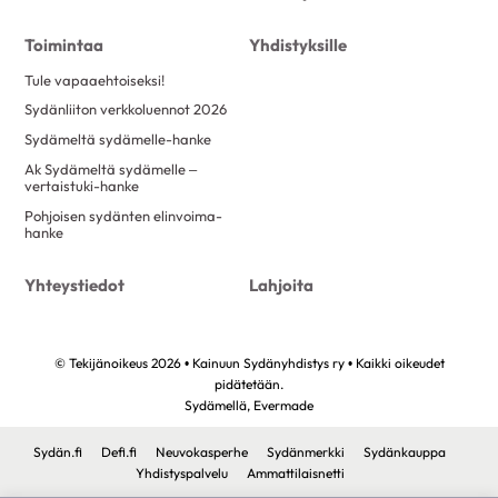
Toimintaa
Yhdistyksille
Tule vapaaehtoiseksi!
Sydänliiton verkkoluennot 2026
Sydämeltä sydämelle-hanke
Ak Sydämeltä sydämelle –
vertaistuki-hanke
Pohjoisen sydänten elinvoima-
hanke
Yhteystiedot
Lahjoita
© Tekijänoikeus 2026 • Kainuun Sydänyhdistys ry • Kaikki oikeudet
pidätetään.
Sydämellä,
Evermade
Sydän.fi
Defi.fi
Neuvokasperhe
Sydänmerkki
Sydänkauppa
Yhdistyspalvelu
Ammattilaisnetti