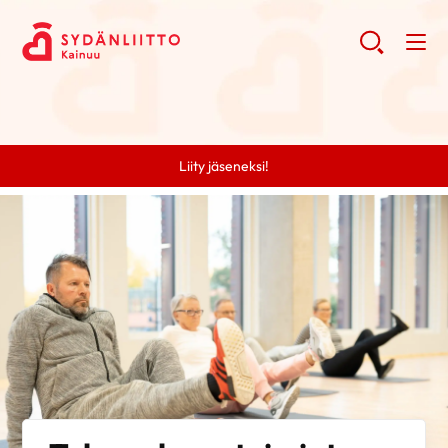
Liity jäseneksi!