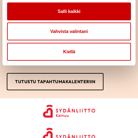
Alueemme yhdistykset järjestävät paljon monipuolista toimintaa
Salli kaikki
erilaisista liikuntakerhoista retkiin ja tapahtumiin. Tutustu oman
lähialueesi yhdistyksen toimintaan yhdistyksen omilta sivuilta tai
katso tapahtumakalenterista kaikki alueemme tulevat
Vahvista valintani
tapahtumat.
KATSO YHDISTYSTEN YHTEYSTIEDOT
Kiellä
TUTUSTU TAPAHTUMAKALENTERIIN