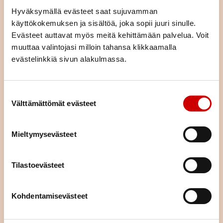
ajankohtaista tietoa sydänterveydestä.
Hyväksymällä evästeet saat sujuvamman
käyttökokemuksen ja sisältöä, joka sopii juuri sinulle.
LIITY JÄSENEKSI
Evästeet auttavat myös meitä kehittämään palvelua. Voit
muuttaa valintojasi milloin tahansa klikkaamalla
evästelinkkiä sivun alakulmassa.
Suostumuksen valinta
Välttämättömät evästeet
Mieltymysevästeet
Tilastoevästeet
Kohdentamisevästeet
Tutustu toimintaan alueellamme