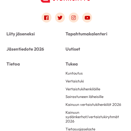
Link to facebook
Link to twitter
Link to instagram
Link to youtube
Liity jäseneksi
Tapahtumakalenteri
Jäsentiedote 2026
Uutiset
Tietoa
Tukea
Kuntoutus
Vertaistuki
Vertaistukihenkilöille
Sairastuneen läheisille
Kainuun vertaistukihenkilöt 2026
Kainuun
sydänkerhot/vertaistukiryhmät
2026
Tietosuojaseloste