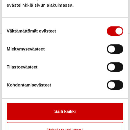
JÄRJESTÄJÄ
evästelinkkiä sivun alakulmassa.
Kainuun Sydänyhdistys ry
Suostumuksen valinta
Välttämättömät evästeet
Mieltymysevästeet
Tilastoevästeet
Kohdentamisevästeet
Link to facebook
Link to twitter
Link to instagram
Link to youtube
Liity jäseneksi
Tapahtumakalenteri
Salli kaikki
Jäsentiedote 2026
Uutiset