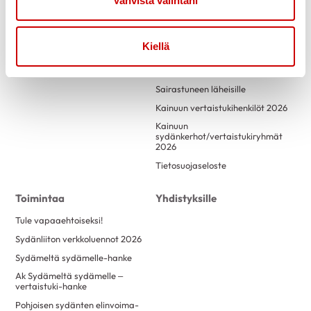
Vahvista valintani
Tietoa
Tukea
Kuntoutus
Kiellä
Vertaistuki
Vertaistukihenkilöille
Sairastuneen läheisille
Kainuun vertaistukihenkilöt 2026
Kainuun
sydänkerhot/vertaistukiryhmät
2026
Tietosuojaseloste
Toimintaa
Yhdistyksille
Tule vapaaehtoiseksi!
Sydänliiton verkkoluennot 2026
Sydämeltä sydämelle-hanke
Ak Sydämeltä sydämelle –
vertaistuki-hanke
Pohjoisen sydänten elinvoima-