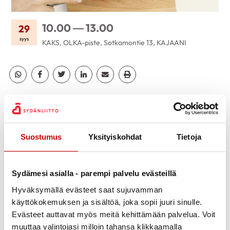
10.00 — 13.00
29
syys
KAKS, OLKA-piste, Sotkamontie 13, KAJAANI
Jaa Whatsapp
Jaa Facebook
Jaa Twitter
Jaa Linkedin
Jaa Email
Jaa Print
KUVAUS
Kainuun Sydänyhdistys esittelee toimintaansa ja koulutetut
vertaistukihenkilöt esittelevät vertaistukitoimintaa.
Suostumus
Yksityiskohdat
Tietoja
Tervetuloa!
LISÄTIEDOT
Sydämesi asialla - parempi palvelu evästeillä
P. 0400 289 108, kainuun.sydanyhdistys@sydan.fi
Hyväksymällä evästeet saat sujuvamman
PAIKAN TARKEMMAT TIEDOT
käyttökokemuksen ja sisältöä, joka sopii juuri sinulle.
KAKS, OLKA-piste, Sotkamontie 13, KAJAANI
Evästeet auttavat myös meitä kehittämään palvelua. Voit
muuttaa valintojasi milloin tahansa klikkaamalla