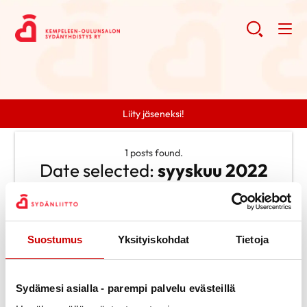
Liity jäseneksi!
1 posts found.
Date selected:
syyskuu 2022
Clear search
Suostumus
Yksityiskohdat
Tietoja
Search
Search
Categories
Sydämesi asialla - parempi palvelu evästeillä
Ei kategorioita
Archive