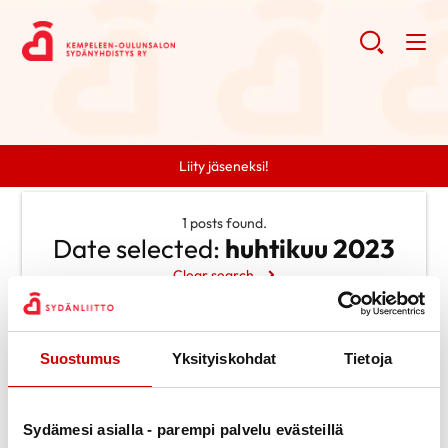
Liity jäseneksi!
1 posts found.
Date selected:
huhtikuu 2023
Clear search
Search
Suostumus
Yksityiskohdat
Tietoja
Search
Categories
Ei kategorioita
Sydämesi asialla - parempi palvelu evästeillä
Archive