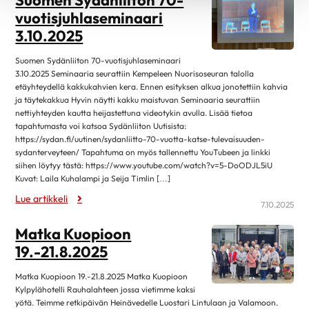
vuotisjuhlaseminaari
3.10.2025
Suomen Sydänliiton 70-vuotisjuhlaseminaari
3.10.2025 Seminaaria seurattiin Kempeleen Nuorisoseuran talolla
etäyhteydellä kakkukahvien kera. Ennen esityksen alkua jonotettiin kahvia
ja täytekakkua Hyvin näytti kakku maistuvan Seminaaria seurattiin
nettiyhteyden kautta heijastettuna videotykin avulla. Lisää tietoa
tapahtumasta voi katsoa Sydänliiton Uutisista:
https://sydan.fi/uutinen/sydanliitto-70-vuotta-katse-tulevaisuuden-
sydanterveyteen/ Tapahtuma on myös tallennettu YouTubeen ja linkki
siihen löytyy tästä: https://www.youtube.com/watch?v=5-DoODJL5iU
Kuvat: Laila Kuhalampi ja Seija Timlin […]
Lue artikkeli
7.10.2025
Matka Kuopioon
19.-21.8.2025
Matka Kuopioon 19.-21.8.2025 Matka Kuopioon
Kylpylähotelli Rauhalahteen jossa vietimme kaksi
yötä. Teimme retkipäivän Heinävedelle Luostari Lintulaan ja Valamoon.