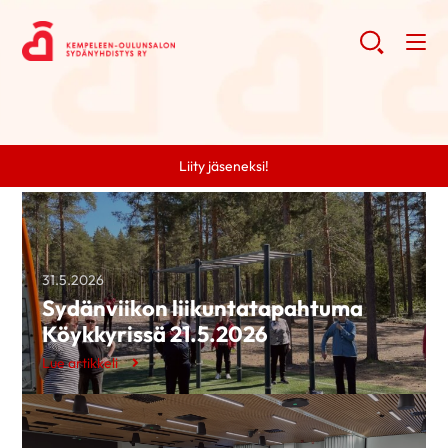
Liity jäseneksi!
31.5.2026
Sydänviikon liikuntatapahtuma
Köykkyrissä 21.5.2026
Lue artikkeli