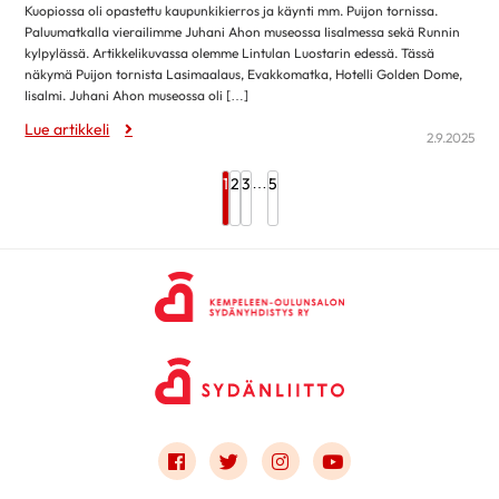
Kuopiossa oli opastettu kaupunkikierros ja käynti mm. Puijon tornissa.
Paluumatkalla vierailimme Juhani Ahon museossa Iisalmessa sekä Runnin
kylpylässä. Artikkelikuvassa olemme Lintulan Luostarin edessä. Tässä
näkymä Puijon tornista Lasimaalaus, Evakkomatka, Hotelli Golden Dome,
Iisalmi. Juhani Ahon museossa oli […]
Lue artikkeli
2.9.2025
…
1
2
3
5
Link to facebook
Link to twitter
Link to instagram
Link to youtube