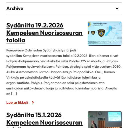
Ei kategorioita
Archive
toukokuu 2026
4
Sydänilta 19.2.2026
tammikuu 2026
1
Kempeleen Nuorisoseuran
joulukuu 2025
1
talolla
marraskuu 2025
2
Kempeleen-Oulunsalon Sydänyhdistys järjesti
lokakuu 2025
1
sydänillan Kempeleen nuorisoseuran talolla 19.2.2026. Illan aiheena olivat
Pohjois-Pohjanmaan pelastuslaitos sekä Pohde OYS ensihoito ja Pohjois-
syyskuu 2025
2
Pohjanmaan hyvinvointialueen, Pohteen, strategia sekä visio vuoteen 2030.
kesäkuu 2025
2
Aluksi Asemamestari Jarmo Haapaniemi ja Palopäällikkö, Oulu, Kimmo
Virkkala pelastuslaitokselta kävivät läpi laitoksen toimintaa ja
huhtikuu 2025
1
organisaatiota. Pohjois-Pohjanmaa on sekä pelastustoimen että
ensihoidon näkökulmasta laaja ja vaihteleva toimintaympäristö. Alueella
helmikuu 2025
1
on […]
tammikuu 2025
1
Lue artikkeli
joulukuu 2024
1
Sydänilta 15.1.2026
marraskuu 2024
1
Kempeleen Nuorisoseuran
lokakuu 2024
1