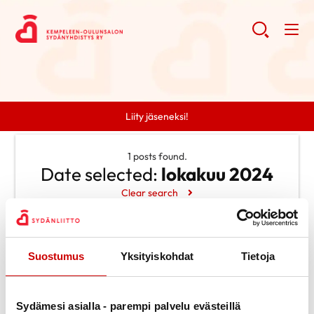
Liity jäseneksi!
1 posts found.
Date selected:
lokakuu 2024
Clear search
Search
Suostumus
Yksityiskohdat
Tietoja
Search
Categories
Ei kategorioita
Archive
Sydämesi asialla - parempi palvelu evästeillä