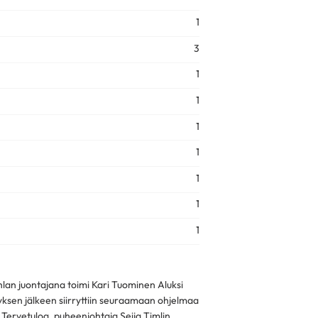
1
3
1
1
1
1
1
1
1
lan juontajana toimi Kari Tuominen Aluksi
tyksen jälkeen siirryttiin seuraamaan ohjelmaa
 Tervetuloa, puheenjohtaja Seija Timlin