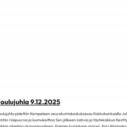
Joulujuhla 9.12.2025
oulujuhla pidettiin Kempeleen seurakuntakeskuksessa Kokkokankaalla Juh
yötiin riisipuuroa ja luumukeittoa Sen jälkeen kahvia ja täytekakkua Kesti
uhlan ohjelma oli monipuolinen: Kolmen kuninkaan marssi, Kari Nissinaho