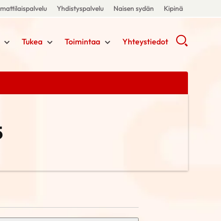
attilaispalvelu
Yhdistyspalvelu
Naisen sydän
Kipinä
Tukea
Toimintaa
Yhteystiedot
5