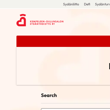
Sydänliitto
Defi
Sydänturv
Search