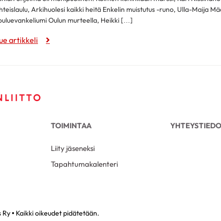
hteislaulu, Arkihuolesi kaikki heitä Enkelin muistutus -runo, Ulla-Maija Mää
ouluevankeliumi Oulun murteella, Heikki […]
ue artikkeli
TOIMINTAA
YHTEYSTIED
Liity jäseneksi
Tapahtumakalenteri
Ry • Kaikki oikeudet pidätetään.