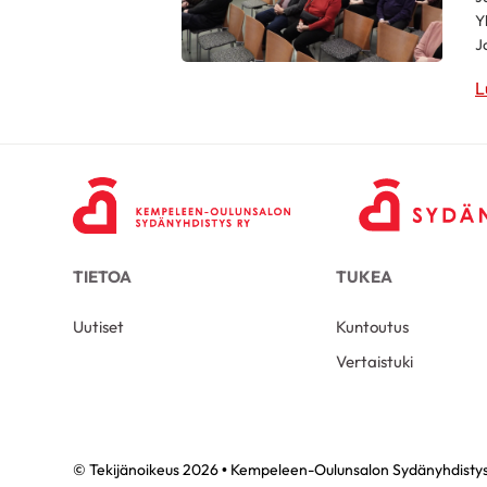
Y
J
L
TIETOA
TUKEA
Uutiset
Kuntoutus
Vertaistuki
© Tekijänoikeus 2026 • Kempeleen-Oulunsalon Sydänyhdistys 