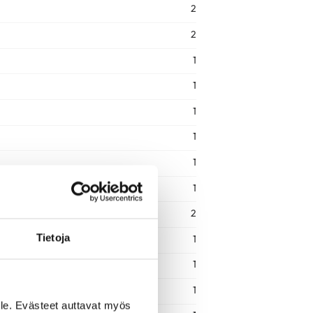
2
2
1
1
1
1
1
1
2
Tietoja
1
1
1
le. Evästeet auttavat myös