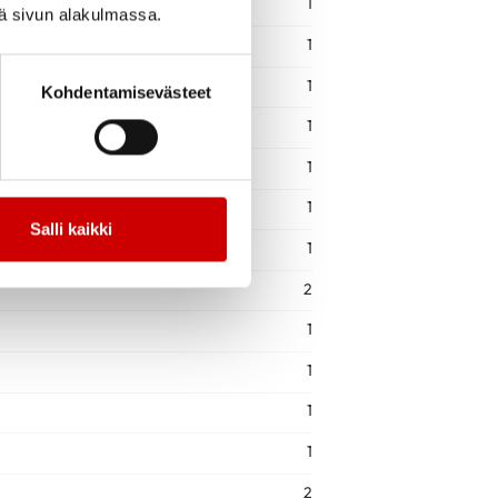
1
iä sivun alakulmassa.
1
1
Kohdentamisevästeet
1
1
1
Salli kaikki
1
2
1
1
1
1
2