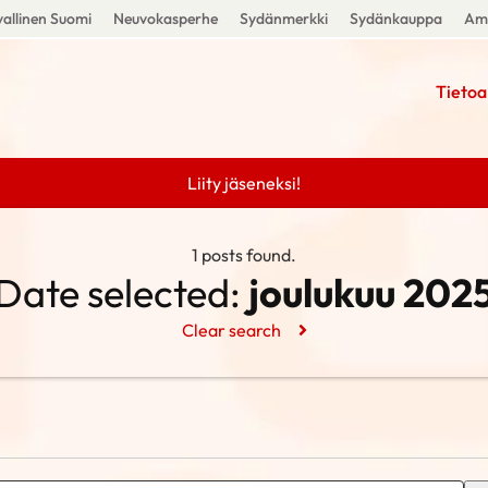
allinen Suomi
Neuvokasperhe
Sydänmerkki
Sydänkauppa
Amm
Tietoa
Liity jäseneksi!
1 posts found.
Date selected:
joulukuu 202
Clear search