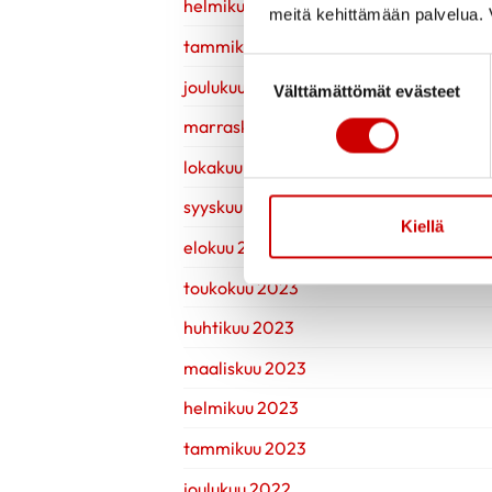
helmikuu 2024
meitä kehittämään palvelua. V
tammikuu 2024
Suostumuksen valinta
joulukuu 2023
Välttämättömät evästeet
marraskuu 2023
lokakuu 2023
syyskuu 2023
Kiellä
elokuu 2023
toukokuu 2023
huhtikuu 2023
maaliskuu 2023
helmikuu 2023
tammikuu 2023
joulukuu 2022