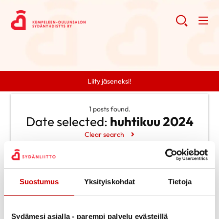
Liity jäseneksi!
1 posts found.
Date selected:
huhtikuu 2024
Clear search
Search
Suostumus
Yksityiskohdat
Tietoja
Search
Categories
Ei kategorioita
Archive
Sydämesi asialla - parempi palvelu evästeillä