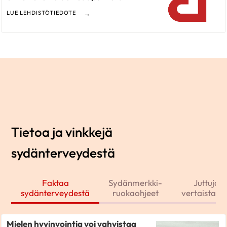
LUE LEHDISTÖTIEDOTE
Tietoa ja vinkkejä
sydänterveydestä
Faktaa
Sydänmerkki-
Juttuja j
sydänterveydestä
ruokaohjeet
vertaistarin
Mielen hyvinvointia voi vahvistaa