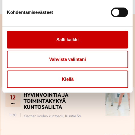
Kohdentamisevästeet
Salli kaikki
Tulevat tapahtumat
Vahvista valintani
Yhdistys
Piiri
KAIKKI TAPAHTUMAT
Kiellä
HYVINVOINTIA JA
12
TOIMINTAKYKYÄ
elo
KUNTOSALILTA
11.30
Kisatien koulun kuntosali, Kisatie 5a