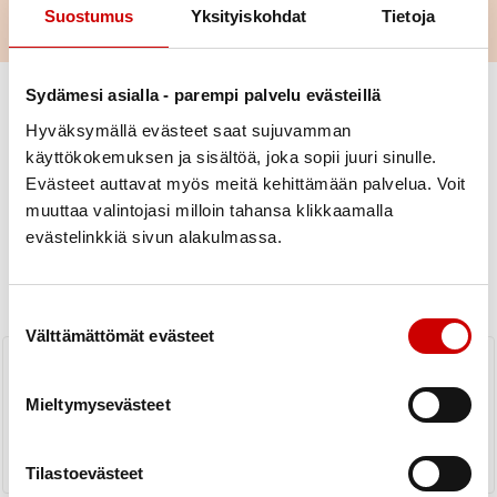
LUE LISÄÄ
Suostumus
Yksityiskohdat
Tietoja
Sydämesi asialla - parempi palvelu evästeillä
Hyväksymällä evästeet saat sujuvamman
käyttökokemuksen ja sisältöä, joka sopii juuri sinulle.
Evästeet auttavat myös meitä kehittämään palvelua. Voit
muuttaa valintojasi milloin tahansa klikkaamalla
Uutiset
evästelinkkiä sivun alakulmassa.
KAIKKI UUTISET
Yhdistys
Piiri
Suostumuksen valinta
Välttämättömät evästeet
Verkkosivukoulutus 4.10.2023
Mieltymysevästeet
LUE UUTINEN
Tilastoevästeet