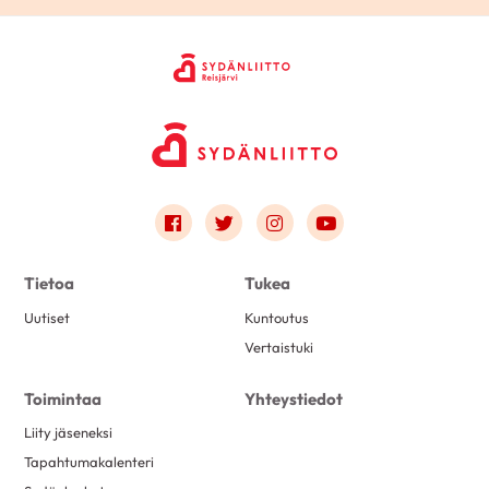
Link to facebook
Link to twitter
Link to instagram
Link to youtube
Tietoa
Tukea
Uutiset
Kuntoutus
Vertaistuki
Toimintaa
Yhteystiedot
Liity jäseneksi
Tapahtumakalenteri