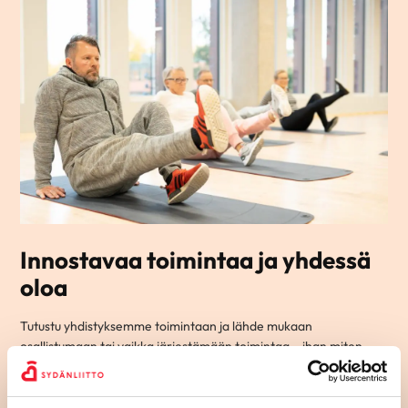
Innostavaa toimintaa ja yhdessä
oloa
Tutustu yhdistyksemme toimintaan ja lähde mukaan
osallistumaan tai vaikka järjestämään toimintaa – ihan miten
vain itse haluat.