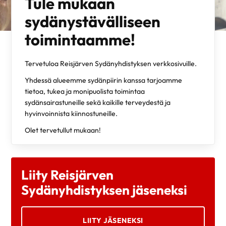
Tule mukaan
sydänystävälliseen
toimintaamme!
Tervetuloa Reisjärven Sydänyhdistyksen verkkosivuille.
Yhdessä alueemme sydänpiirin kanssa tarjoamme
tietoa, tukea ja monipuolista toimintaa
sydänsairastuneille sekä kaikille terveydestä ja
hyvinvoinnista kiinnostuneille.
Olet tervetullut mukaan!
Liity Reisjärven
Sydänyhdistyksen jäseneksi
LIITY JÄSENEKSI