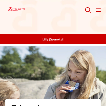
Liity jäseneksi!