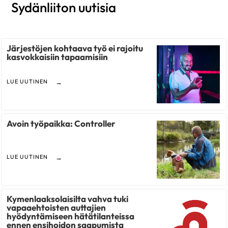
Sydänliiton uutisia
Järjestöjen kohtaava työ ei rajoitu
kasvokkaisiin tapaamisiin
LUE UUTINEN
Avoin työpaikka: Controller
LUE UUTINEN
Kymenlaaksolaisilta vahva tuki
vapaaehtoisten auttajien
hyödyntämiseen hätätilanteissa
ennen ensihoidon saapumista