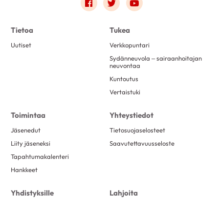
ajatuksista.
Link to facebook
Link to twitter
Link to youtube
tärkeät arvot elämässäsi niiden
saa tilaa?” Sano mielessäsi: “Annan itselleni
ansaitsemalla tavalla vai pitäisikö joihinkin
luvan levätä.”
Tietoa
Tukea
kiinnittää enemmän huomiota.
Uutiset
Verkkopuntari
Sydänneuvola – sairaanhoitajan
neuvontaa
Kuntoutus
Vertaistuki
Toimintaa
Yhteystiedot
Jäsenedut
Tietosuojaselosteet
Liity jäseneksi
Saavutettavuusseloste
Tapahtumakalenteri
Hankkeet
Yhdistyksille
Lahjoita