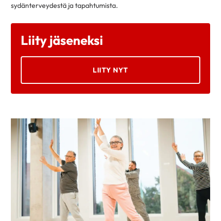
sydänterveydestä ja tapahtumista.
Liity jäseneksi
LIITY NYT