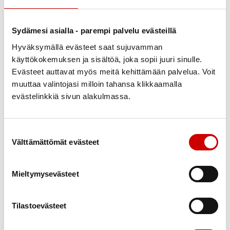
Sydämesi asialla - parempi palvelu evästeillä
Hyväksymällä evästeet saat sujuvamman
käyttökokemuksen ja sisältöä, joka sopii juuri sinulle.
Evästeet auttavat myös meitä kehittämään palvelua. Voit
muuttaa valintojasi milloin tahansa klikkaamalla
evästelinkkiä sivun alakulmassa.
Suostumuksen valinta
Kerro kaverille -
Välttämättömät evästeet
jäsenhankintakampanja
Mieltymysevästeet
Satakuntalainen sydänyhdistyksen jäsen, tuo perheenjäsenesi
tai ystäväsi mukaan sydänyhdistyksen jäseneksi ja voitte voittaa
yhteisen teatterielämyksen.
Tilastoevästeet
LUE LISÄÄ