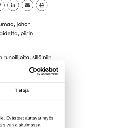
cebook
Jaa Twitter
Jaa Linkedin
Jaa Email
Jaa Print
htumaa, johon
detta, piirin
unoilijoita, sillä niin
Tietoja
le. Evästeet auttavat myös
iä sivun alakulmassa.