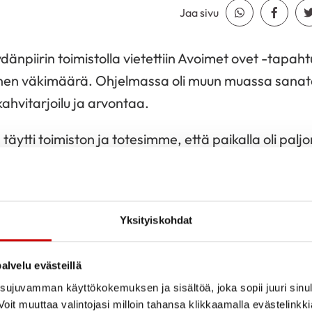
Jaa sivu
Jaa Whatsapp
Jaa Fa
ydänpiirin toimistolla vietettiin Avoimet ovet -tapa
uinen väkimäärä. Ohjelmassa oli muun muassa sanatai
kahvitarjoilu ja arvontaa.
äytti toimiston ja totesimme, että paikalla oli paljon r
ntyi jälleen. Kiitos kaikille mukana olleille!
rin kaupungin Seniorien kulttuuriviikkoa.
Yksityiskohdat
oista.
alvelu evästeillä
ujuvamman käyttökokemuksen ja sisältöä, joka sopii juuri sinul
oit muuttaa valintojasi milloin tahansa klikkaamalla evästelinkk