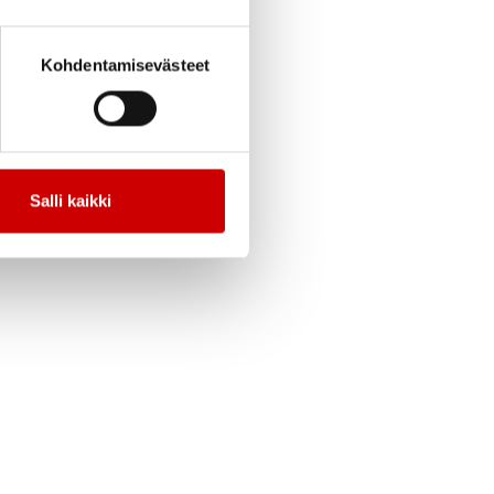
Kohdentamisevästeet
Salli kaikki