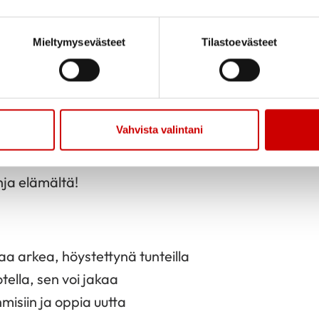
elilauta, jolla seikkailemme
Mieltymysevästeet
Tilastoevästeet
 matkaan
rotellen
n on elämää, on toivoa
Vahvista valintani
uista – omasi näköistä
hja elämältä!
a arkea, höystettynä tunteilla
otella, sen voi jakaa
hmisiin ja oppia uutta