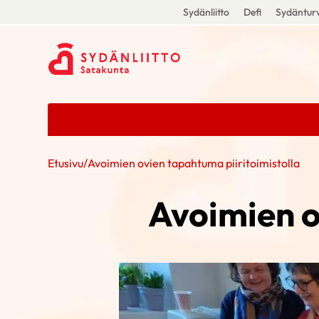
Sydänliitto
Defi
Sydänturv
Etusivu
/
Avoimien ovien tapahtuma piiritoimistolla
Avoimien o