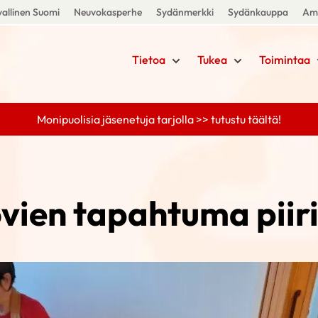
allinen Suomi
Neuvokasperhe
Sydänmerkki
Sydänkauppa
Amm
Tietoa
Tukea
Toimintaa
Monipuolisia jäsenetuja tarjolla >> tutustu täältä!
vien tapahtuma piiri