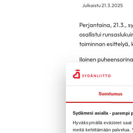
Julkaistu 21.3.2025
Perjantaina, 21.3., s
osallistui runsasluk
toiminnan esittelyä, 
Iloinen puheensorina t
upeita yhteisrunoja sy
Tapahtuma oli osa Po
Suostumus
Alla otteita yhteisrun
Sydämesi asialla - parempi p
Hyväksymällä evästeet saat s
ELÄMÄ
meitä kehittämään palvelua. V