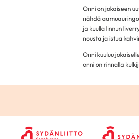
Onni on jokaiseen u
nähdä aamuauringon
ja kuulla linnun liverr
nousta ja istua kahvi
Onni kuuluu jokaiselle
onni on rinnalla kulkij