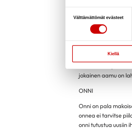
Suostumuksen valinta
Elämä on kuin suuri p
Välttämättömät evästeet
välillä tulee mutkia
ylä- ja alamäkiä vuo
mutta, niin kauan ku
Kiellä
Elämä on elämänmak
elämä on lahja
jokainen aamu on la
ONNI
Onni on pala makoisa
onnea ei tarvitse piil
onni tutustua uusiin i