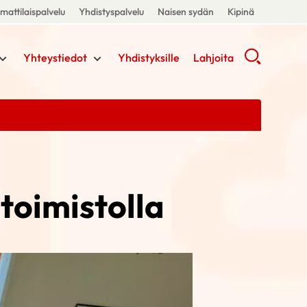
attilaispalvelu
Yhdistyspalvelu
Naisen sydän
Kipinä
Yhteystiedot
Yhdistyksille
Lahjoita
toimistolla