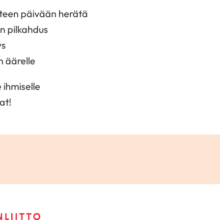
uteen päivään herätä
 pilkahdus
ys
n äärelle
 ihmiselle
at!