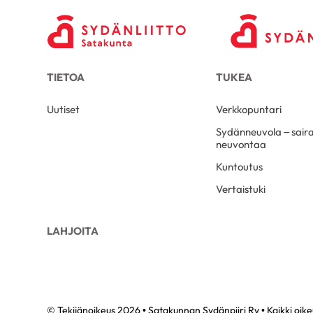
TIETOA
TUKEA
Uutiset
Verkkopuntari
Sydänneuvola – sair
neuvontaa
Kuntoutus
Vertaistuki
LAHJOITA
© Tekijänoikeus 2026 • Satakunnan Sydänpiiri Ry • Kaikki oik