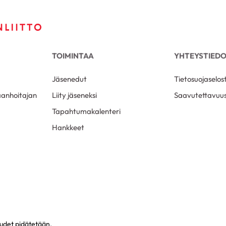
TOIMINTAA
YHTEYSTIED
Jäsenedut
Tietosuojaselos
aanhoitajan
Liity jäseneksi
Saavutettavuus
Tapahtumakalenteri
Hankkeet
eudet pidätetään.