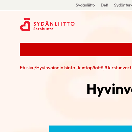
Sydänliitto
Defi
Sydänturv
Etusivu
/
Hyvinvoinnin hinta -kuntapäättäjä kirstunvart
Hyvinv