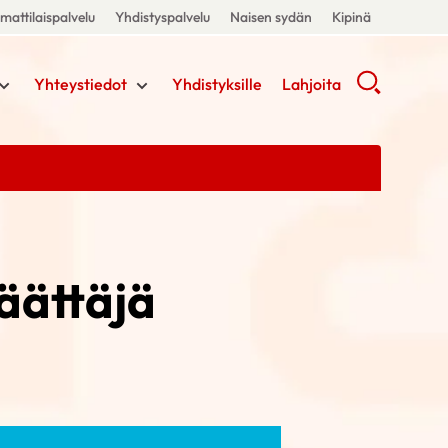
attilaispalvelu
Yhdistyspalvelu
Naisen sydän
Kipinä
Yhteystiedot
Yhdistyksille
Lahjoita
äättäjä