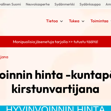
allinen Suomi
Neuvokasperhe
Sydänmerkki
Sydänkauppa
Amm
Tietoa
Tukea
Toimintaa
Monipuolisia jäsenetuja tarjolla >> tutustu täältä!
ijana
oinnin hinta -kuntap
kirstunvartijana