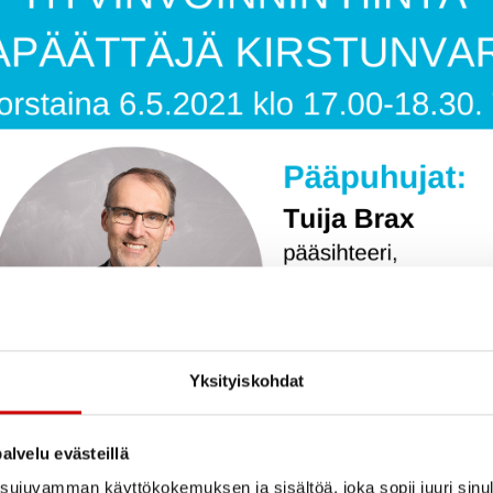
Yksityiskohdat
alvelu evästeillä
ujuvamman käyttökokemuksen ja sisältöä, joka sopii juuri sinul