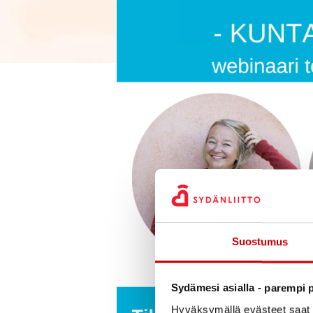
Suostumus
Sydämesi asialla - parempi p
Hyväksymällä evästeet saat s