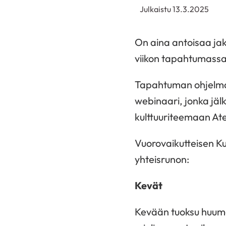
Julkaistu 13.3.2025
On aina antoisaa jaka
viikon tapahtumassa 
Tapahtuman ohjelmass
webinaari, jonka jäl
kulttuuriteemaan Ate
Vuorovaikutteisen Kul
yhteisrunon:
Kevät
Kevään tuoksu huuma