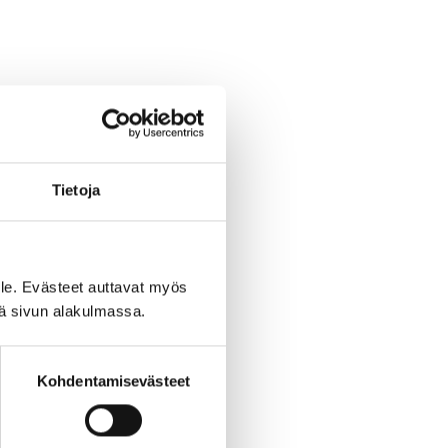
Tietoja
le. Evästeet auttavat myös
iä sivun alakulmassa.
Kohdentamisevästeet