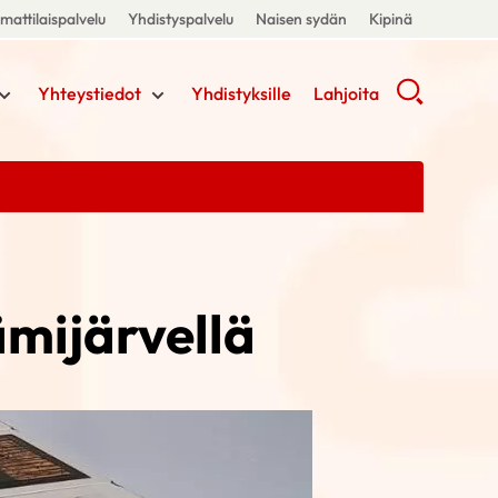
attilaispalvelu
Yhdistyspalvelu
Naisen sydän
Kipinä
Yhteystiedot
Yhdistyksille
Lahjoita
ämijärvellä