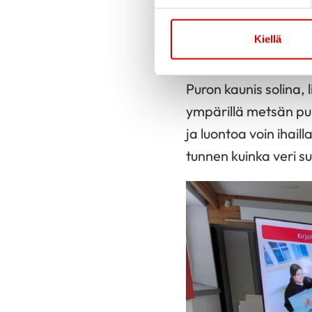
tunnustelen puhkeav
katson kun auringons
Kiellä
ja lintujen laulu kuulu
Puron kaunis solina, l
ympärillä metsän pu
ja luontoa voin ihaill
tunnen kuinka veri s