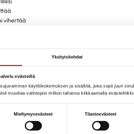
lliksi
ttää
mi vihertää
a
lee nuoruus mieleen
usevat
Yksityiskohdat
tää, se pajunkissan herättää
ut vähin erin aukeaa
alvelu evästeillä
ujuvamman käyttökokemuksen ja sisältöä, joka sopii juuri sinul
tää
oit muuttaa valintojasi milloin tahansa klikkaamalla evästelinkk
llaan
Mieltymysevästeet
Tilastoevästeet
kistaa uteliaana
essäni