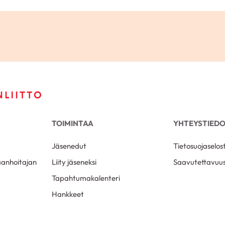
TOIMINTAA
YHTEYSTIED
Jäsenedut
Tietosuojaselos
aanhoitajan
Liity jäseneksi
Saavutettavuus
Tapahtumakalenteri
Hankkeet