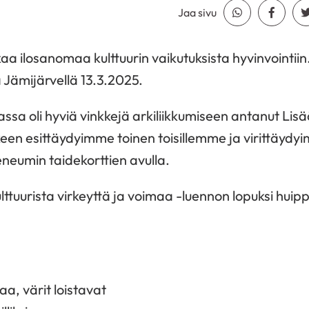
Jaa sivu
Jaa Whatsapp
Jaa Fa
a ilosanomaa kulttuurin vaikutuksista hyvinvointiin. 
Jämijärvellä 13.3.2025.
a oli hyviä vinkkejä arkiliikkumiseen antanut Lisä
keen esittäydyimme toinen toisillemme ja virittäyd
neumin taidekorttien avulla.
ttuurista virkeyttä ja voimaa -luennon lopuksi huippuy
a, värit loistavat