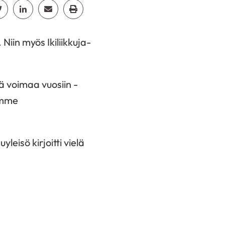
cebook
Jaa Twitter
Jaa Linkedin
Jaa Email
Jaa Print
Niin myös Ikiliikkuja-
ä voimaa vuosiin -
yimme
leisö kirjoitti vielä