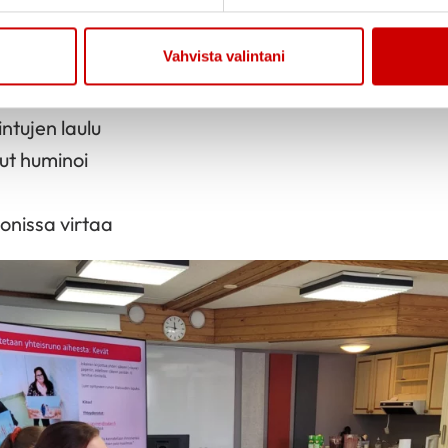
ia pajunkissoja
äteet loistaa
Vahvista valintani
u
intujen laulu
ut huminoi
a
uonissa virtaa