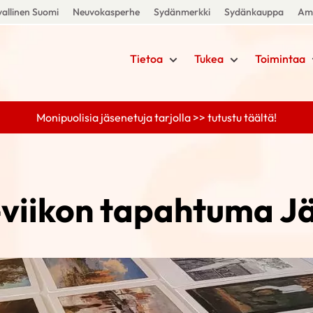
allinen Suomi
Neuvokasperhe
Sydänmerkki
Sydänkauppa
Amm
Tietoa
Tukea
Toimintaa
Monipuolisia jäsenetuja tarjolla >> tutustu täältä!
a-viikon tapahtuma J