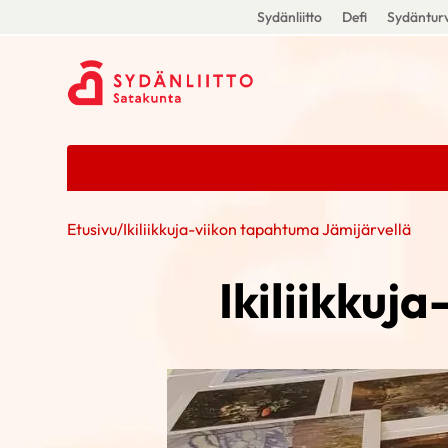
Sydänliitto
Defi
Sydänturv
Etusivu
/
Ikiliikkuja-viikon tapahtuma Jämijärvellä
Ikiliikkuj