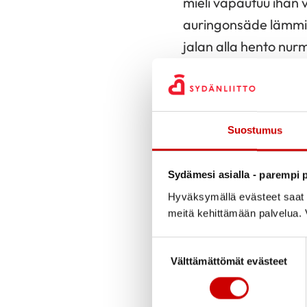
mieli vapautuu ihan vi
auringonsäde lämmi
jalan alla hento nur
lintujen laulu huuma
kun suljen silmät, tu
kevään ensikukat no
Suostumus
Auringonsäde lämmit
koivun paisuvat silm
Sydämesi asialla - parempi p
lintuja jo odotellen
Hyväksymällä evästeet saat s
lumisadekin voi yllät
meitä kehittämään palvelua. V
mutta kesä tulee aja
Suostumuksen valinta
Välttämättömät evästeet
Pieni leskenlehti kur
tunnen jo kesän miel