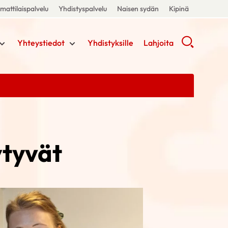
attilaispalvelu
Yhdistyspalvelu
Naisen sydän
Kipinä
Yhteystiedot
Yhdistyksille
Lahjoita
ytyvät