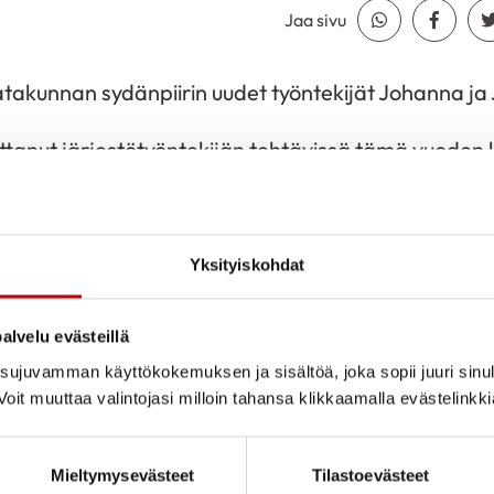
Jaa sivu
Jaa Whatsapp
Jaa Fa
Satakunnan sydänpiirin uudet työntekijät Johanna ja
ttanut järjestötyöntekijän tehtävissä tämä vuoden 
 työtehtäviin kuuluu mm. viestintä, tapahtumajärje
Yksityiskohdat
ssa sosionomiksi Satakunnan ammattikorkeakouluss
kunnan sydänpiirille ja työharjoittelun sain juuri pak
alvelu evästeillä
minulle paljon järjestötyöstä ja olen kiitollinen sa
ujuvamman käyttökokemuksen ja sisältöä, joka sopii juuri sinul
ralla. Aikaisemmalta koulutukseltani olen lähihoitaj
oit muuttaa valintojasi milloin tahansa klikkaamalla evästelinkk
ehtinyt kertyä työkokemusta sosiaali- ja terveysalal
nnon opintoja taustalla. Sydäntäni lähellä ovat erity
Mieltymysevästeet
Tilastoevästeet
a sekä luonnossa oleilu. Perhe sekä ystävät ovat myö