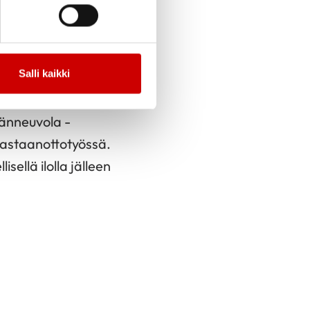
 vähemmänkin
 silmät ja
Salli kaikki
Satakunnan
dänneuvola -
vastaanottotyössä.
ellä ilolla jälleen