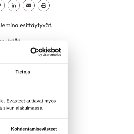
cebook
Jaa Twitter
Jaa Linkedin
Jaa Email
Jaa Print
 Jemina esittäytyvät.
keväällä
stelyt sekä
Tietoja
a. Teen parhaillaan
ettiin. Kaikki ovat
adusta monipuolisesta
le. Evästeet auttavat myös
a. Eri-ikäisten
iä sivun alakulmassa.
ta. Minulla on myös
isesti musiikki ja
Kohdentamisevästeet
s tärkeitä. Minussa