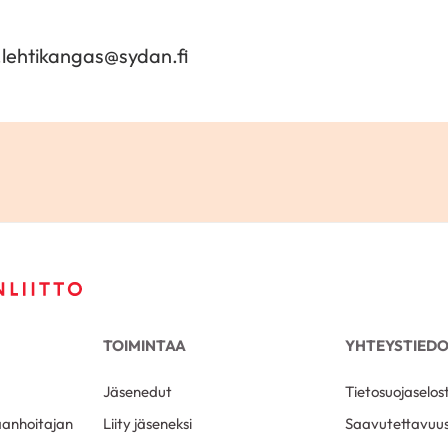
1
.lehtikangas@sydan.fi
TOIMINTAA
YHTEYSTIED
Jäsenedut
Tietosuojaselos
aanhoitajan
Liity jäseneksi
Saavutettavuus