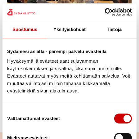
Suostumus
Yksityiskohdat
Tietoja
Julkaistu 29.4.2025
Jaa Whatsapp
Jaa Facebook
Jaa Twitter
Jaa Linkedin
Jaa Email
Jaa Print
Sydämesi asialla - parempi palvelu evästeillä
Satakunnan sydänpiirin kevätkokous 28.4. keräsi
Hyväksymällä evästeet saat sujuvamman
Harjavallan Yhteisötalolle mukavan joukon
käyttökokemuksen ja sisältöä, joka sopii juuri sinulle.
yhdistystoimijoita. Vuosi 2024 saatiin pakettiin ja
Evästeet auttavat myös meitä kehittämään palvelua. Voit
jaettiin ajatuksia myös tulevaan.
muuttaa valintojasi milloin tahansa klikkaamalla
evästelinkkiä sivun alakulmassa.
Kokouksen emäntänä toimi Harjavallan kaupunki ja
hyvinvointipäällikkö Riikka Lammi, joka esitteli
kokousväelle Harjavallan kaupungin monipuolista
Suostumuksen valinta
Välttämättömät evästeet
hyvinvointityötä.
Mieltymysevästeet