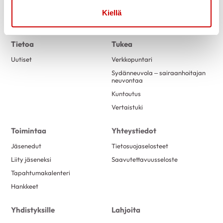
Kiellä
Link to facebook
Link to twitter
Link to youtube
Tietoa
Tukea
Uutiset
Verkkopuntari
Sydänneuvola – sairaanhoitajan
neuvontaa
Kuntoutus
Vertaistuki
Toimintaa
Yhteystiedot
Jäsenedut
Tietosuojaselosteet
Liity jäseneksi
Saavutettavuusseloste
Tapahtumakalenteri
Hankkeet
Yhdistyksille
Lahjoita