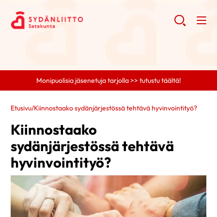
Monipuolisia jäsenetuja tarjolla >> tutustu täältä!
Etusivu
/
Kiinnostaako sydänjärjestössä tehtävä hyvinvointityö?
Kiinnostaako
sydänjärjestössä tehtävä
hyvinvointityö?