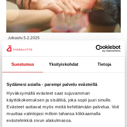
Julkaistu 5.2.2025
Jaa Whatsapp
Jaa Facebook
Jaa Twitter
Jaa Linkedin
Jaa Email
Jaa Print
Haemme joukkoomme osatyökykyistä,
Suostumus
Yksityiskohdat
Tietoja
terveydenhuoltoalan koulutuksen (esim. lähihoitaja)
omaavaa hanketyöntekijää määräaikaiseen
Sydänmielellä – hankkeeseen, jonka tarkoituksena on
Sydämesi asialla - parempi palvelu evästeillä
lisätä maaseudun väestön hyvinvointia sekä alueen
Hyväksymällä evästeet saat sujuvamman
yhdistysten elinvoimaa yhdistämällä toiminnassa
käyttökokemuksen ja sisältöä, joka sopii juuri sinulle.
Evästeet auttavat myös meitä kehittämään palvelua. Voit
uudella tavalla sydänterveyteen ja mielenterveyteen
muuttaa valintojasi milloin tahansa klikkaamalla
liittyvää osaamista. Hanketta toteutetaan EU:n
evästelinkkiä sivun alakulmassa.
maaseuturahoituksen tuella yhteistyössä Leader