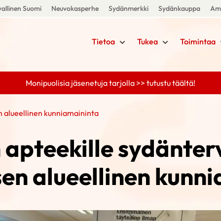
allinen Suomi
Neuvokasperhe
Sydänmerkki
Sydänkauppa
Amm
Tietoa
Tukea
Toimintaa
Monipuolisia jäsenetuja tarjolla >> tutustu täältä!
n alueellinen kunniamaininta
 apteekille sydänte
en alueellinen kunn