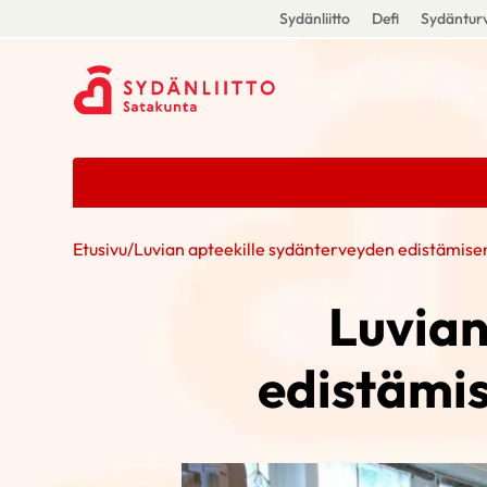
Sydänliitto
Defi
Sydänturv
Etusivu
/
Luvian apteekille sydänterveyden edistämise
Luvian
edistämis