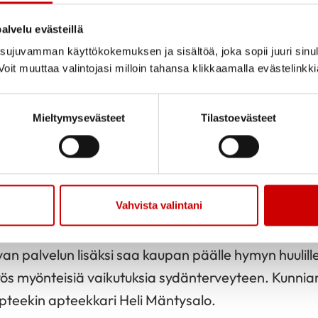
alvelu evästeillä
ujuvamman käyttökokemuksen ja sisältöä, joka sopii juuri sinul
oit muuttaa valintojasi milloin tahansa klikkaamalla evästelinkk
Jaa sivu
Jaa Whatsapp
Jaa Fa
ri kävi luovuttamassa Luvian apteekille tänään sy
Mieltymysevästeet
Tilastoevästeet
isen kunniamaininnan ansiokkaasta työstä sydänter
n apteekki tunnetaan hyvästä palvelusta, asiakasys
iristä. Apteekki tarjoaa monipuolista oheistoimintaa
Vahvista valintani
a ikäihmisille. Someaktiivisuus on Suomen apteek
itetaan mukaan aimo annos tunnetta ja omaa perso
van palvelun lisäksi saa kaupan päälle hymyn huulill
myös myönteisiä vaikutuksia sydänterveyteen. Kunni
pteekin apteekkari Heli Mäntysalo.