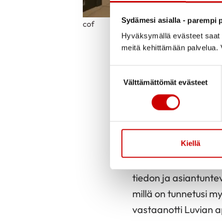
Sydämesi asialla - parempi p
cof
Hyväksymällä evästeet saat s
meitä kehittämään palvelua. V
Julkaistu 17.6.2021
Suostumuksen valinta
Satakunnan sydänpii
Välttämättömät evästeet
edistämisen alueell
edistämiseksi. Luvia
positiivisesta ilmapi
Kiellä
sauvakävelytoiminta
Somepäivityksiin la
tiedon ja asiantunte
millä on tunnetusi 
vastaanotti Luvian a