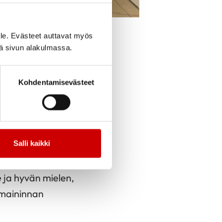
le. Evästeet auttavat myös
iä sivun alakulmassa.
cebook
Jaa Twitter
Jaa Linkedin
Jaa Email
Jaa Print
dänterveyden
Kohdentamisevästeet
veyden
tävällisyydestä ja
 kuten esimerkiksi
Salli kaikki
kien parhaammistoa.
onaa. Luotettavan
e ja hyvän mielen,
amaininnan