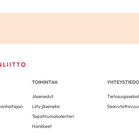
TOIMINTAA
YHTEYSTIED
Jäsenedut
Tietosuojaselos
aanhoitajan
Liity jäseneksi
Saavutettavuus
Tapahtumakalenteri
Hankkeet