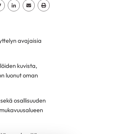
cebook
Jaa Twitter
Jaa Linkedin
Jaa Email
Jaa Print
ttelyn avajaisia
löiden kuvista,
on luonut oman
 sekä osallisuuden
an mukavuusalueen