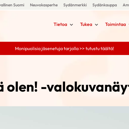
allinen Suomi
Neuvokasperhe
Sydänmerkki
Sydänkauppa
Amm
Tietoa
Tukea
Toimintaa
Monipuolisia jäsenetuja tarjolla >> tutustu täältä!
 olen! -valokuvanäy