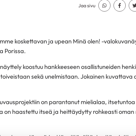
Jaa sivu
Jaa Whatsapp
Jaa Fa
limme koskettavan ja upean Minä olen! -valokuvanäy
a Porissa.
näyttely koostuu hankkeeseen osallistuneiden henki
toiveistaan sekä unelmistaan. Jokainen kuvattava 
uvausprojektiin on parantanut mielialaa, itsetuntoa
a on haastettu itseä ja heittäydytty rohkeasti om