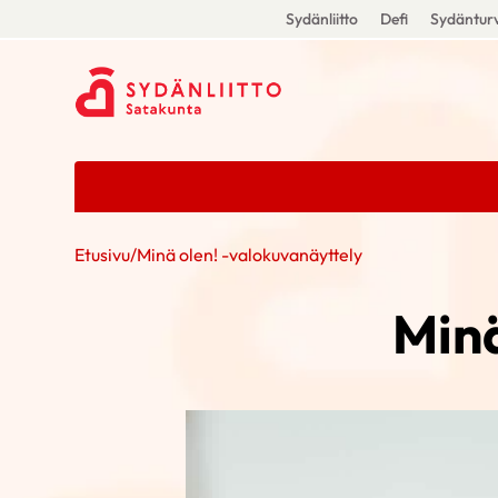
Sydänliitto
Defi
Sydänturv
Etusivu
/
Minä olen! -valokuvanäyttely
Minä