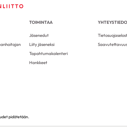
TOIMINTAA
YHTEYSTIED
Jäsenedut
Tietosuojaselos
aanhoitajan
Liity jäseneksi
Saavutettavuus
Tapahtumakalenteri
Hankkeet
eudet pidätetään.