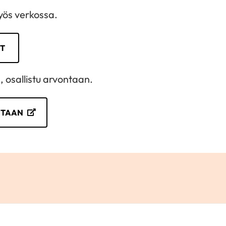
myös verkossa.
T
n, osallistu arvontaan.
NTAAN