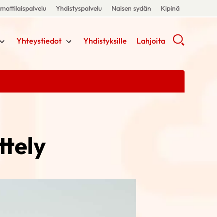
attilaispalvelu
Yhdistyspalvelu
Naisen sydän
Kipinä
Yhteystiedot
Yhdistyksille
Lahjoita
ttely